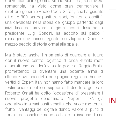
convention di tre giorni a Milano Marittima, sulla riviera
romagnola, ha visto come gran cerimoniere il
direttore generale Paolo Cocci Grifoni, che ha guidato
gli oltre 300 partecipanti tra soci, fornitori e ospiti in
una cavalcata nella storia del gruppo partendo dagli
inizi fino ad arrivare ai giorni nostri. Insieme al
presidente Luigi Soncini, ha accolto sul palco i
manager che hanno segnato lo sviluppo di Gaer nel
mezzo secolo di storia ormai alle spalle.
Ma è stato anche il momento di guardare al futuro
con il nuovo centro logistico di circa 40mila metri
quadrati che prenderà vita alle porte di Reggio Emilia
promettendo di diventare una potente arma di
ulteriore sviluppo della compagine reggiana. Anche i
vertici di Expert Italy non hanno fatto mancare la loro
testimonianza e il loro supporto. Il direttore generale
Roberto Omati ha colto l'occasione di presentare il
nuovo progetto denominato “Expert Link”, già
IN
operativo in alcuni punti vendita, che vuole mettere a
frutto i vantaggi del digitale dando valore ai punti di
forza tradizionali del negozio fisico, all'insegna di una