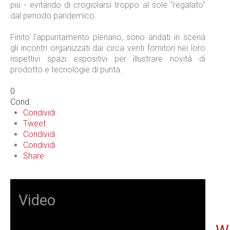
più - evitando di crogiolarsi troppo al sole "regalato"
dal periodo pandemico.
Finito l'appuntamento plenario, sono andati in scena
gli incontri organizzati dai circa venti fornitori nei loro
rispettivi spazi espositivi per illustrare novità di
prodotto e tecnologie di punta.
0
Cond.
Condividi
Tweet
Condividi
Condividi
Share
Video