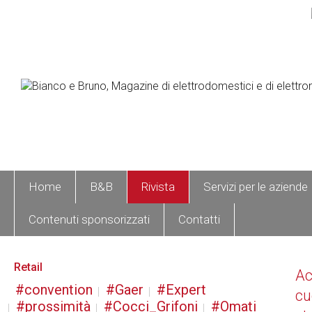
Home
B&B
Rivista
Servizi per le aziende
Contenuti sponsorizzati
Contatti
Retail
A
convention
Gaer
Expert
cu
prossimità
Cocci_Grifoni
Omati