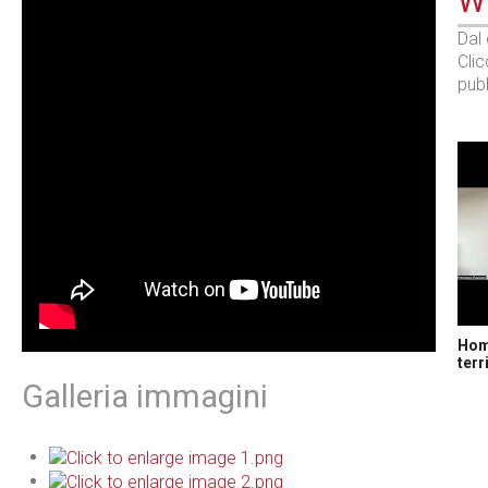
WE
Dal
Cli
pubb
Home
terr
Galleria immagini