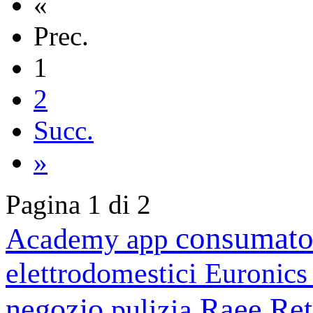
«
Prec.
1
2
Succ.
»
Pagina 1 di 2
consumato
Academy
app
elettrodomestici
Euronic
negozio
Raee
Ret
pulizia