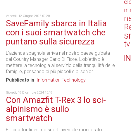
el
ma
n
Venerdì, 12 Giugno 2026 09:20
SaveFamily sbarca in Italia
Re
con i suoi smartwatch che
s
puntano sulla sicurezza
tv
L’azienda spagnola arriva nel nostro paese guidata
IN
dal Country Manager Carlo Di Fiore. L’obiettivo è
mettere la tecnologia al servizio della tranquillità delle
famiglie, pensando ai più piccoli e ai senior.
Pubblicato in
Information Technology
Giovedì, 19 Dicembre 2024 10:19
Con Amazfit T-Rex 3 lo sci-
alpinismo è sullo
smartwatch
È il quattordicesimo sport invernale monitorato