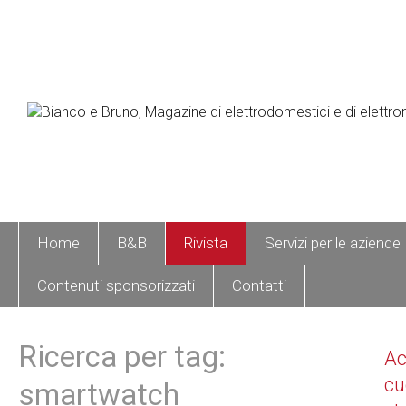
Home
B&B
Rivista
Servizi per le aziende
Contenuti sponsorizzati
Contatti
Ricerca per tag:
A
cu
smartwatch