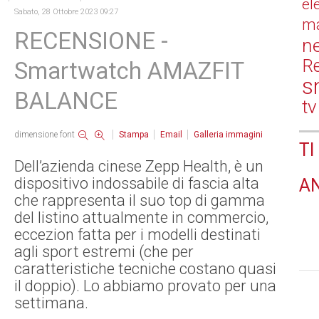
el
Sabato, 28 Ottobre 2023 09:27
ma
RECENSIONE -
n
Re
Smartwatch AMAZFIT
s
BALANCE
tv
dimensione font
Stampa
Email
Galleria immagini
TI
Dell’azienda cinese Zepp Health, è un
dispositivo indossabile di fascia alta
A
che rappresenta il suo top di gamma
del listino attualmente in commercio,
eccezion fatta per i modelli destinati
agli sport estremi (che per
caratteristiche tecniche costano quasi
il doppio). Lo abbiamo provato per una
settimana.