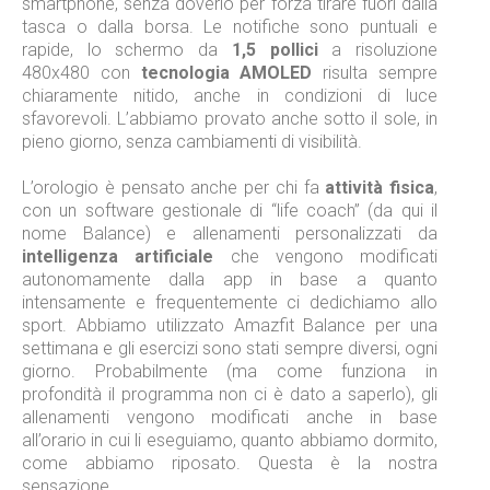
smartphone, senza doverlo per forza tirare fuori dalla
tasca o dalla borsa. Le notifiche sono puntuali e
rapide, lo schermo da
1,5 pollici
a risoluzione
480x480 con
tecnologia AMOLED
risulta sempre
chiaramente nitido, anche in condizioni di luce
sfavorevoli. L’abbiamo provato anche sotto il sole, in
pieno giorno, senza cambiamenti di visibilità.
L’orologio è pensato anche per chi fa
attività fisica
,
con un software gestionale di “life coach” (da qui il
nome Balance) e allenamenti personalizzati da
intelligenza artificiale
che vengono modificati
autonomamente dalla app in base a quanto
intensamente e frequentemente ci dedichiamo allo
sport. Abbiamo utilizzato Amazfit Balance per una
settimana e gli esercizi sono stati sempre diversi, ogni
giorno. Probabilmente (ma come funziona in
profondità il programma non ci è dato a saperlo), gli
allenamenti vengono modificati anche in base
all’orario in cui li eseguiamo, quanto abbiamo dormito,
come abbiamo riposato. Questa è la nostra
sensazione.