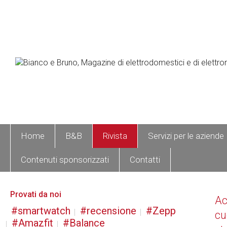
Home
B&B
Rivista
Servizi per le aziende
Contenuti sponsorizzati
Contatti
Provati da noi
A
smartwatch
recensione
Zepp
cu
Amazfit
Balance