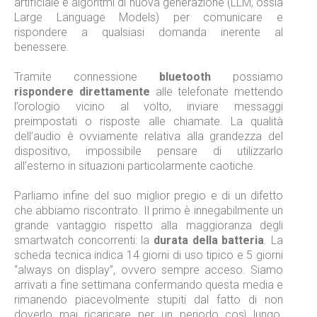
artificiale e algoritmi di nuova generazione (LLM, ossia
Large Language Models) per comunicare e
rispondere a qualsiasi domanda inerente al
benessere.
Tramite connessione
bluetooth
possiamo
rispondere direttamente
alle telefonate mettendo
l’orologio vicino al volto, inviare messaggi
preimpostati o risposte alle chiamate. La qualità
dell’audio è ovviamente relativa alla grandezza del
dispositivo, impossibile pensare di utilizzarlo
all’esterno in situazioni particolarmente caotiche.
Parliamo infine del suo miglior pregio e di un difetto
che abbiamo riscontrato. Il primo è innegabilmente un
grande vantaggio rispetto alla maggioranza degli
smartwatch concorrenti: la
durata della batteria
. La
scheda tecnica indica 14 giorni di uso tipico e 5 giorni
“always on display”, ovvero sempre acceso. Siamo
arrivati a fine settimana confermando questa media e
rimanendo piacevolmente stupiti dal fatto di non
doverlo mai ricaricare per un periodo così lungo.