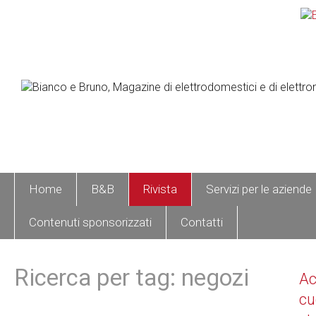
Home
B&B
Rivista
Servizi per le aziende
Contenuti sponsorizzati
Contatti
Ricerca per tag: negozi
A
cu