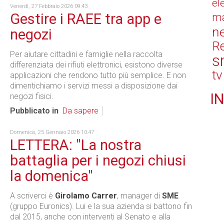
el
Venerdì, 27 Febbraio 2026 09:43
Gestire i RAEE tra app e
ma
n
negozi
Re
Per aiutare cittadini e famiglie nella raccolta
s
differenziata dei rifiuti elettronici, esistono diverse
tv
applicazioni che rendono tutto più semplice. E non
dimentichiamo i servizi messi a disposizione dai
IN
negozi fisici.
Pubblicato in
Da sapere
Domenica, 25 Gennaio 2026 10:47
LETTERA: "La nostra
battaglia per i negozi chiusi
la domenica"
A scriverci è
Girolamo Carrer
, manager di
SME
(gruppo Euronics). Lui e la sua azienda si battono fin
dal 2015, anche con interventi al Senato e alla