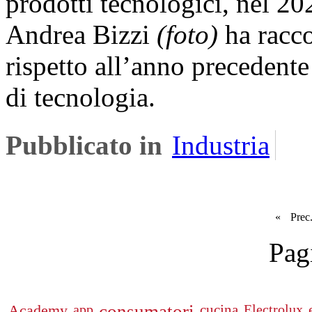
prodotti tecnologici, nel 202
Andrea Bizzi
(foto)
ha racco
rispetto all’anno precedente 
di tecnologia.
Pubblicato in
Industria
«
Prec
Pag
Academy
app
cucina
Electrolux