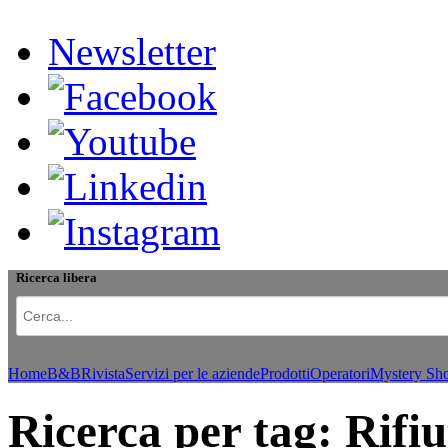
Newsletter
Ricerca libera
Home
B&B
Rivista
Servizi per le aziende
Prodotti
Operatori
Mystery Sh
Ricerca per tag: Rifiu