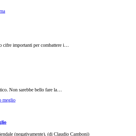
do cifre importanti per combattere i…
tico. Non sarebbe bello fare la…
glio
aziendale (negativamente). (di Claudio Camboni)