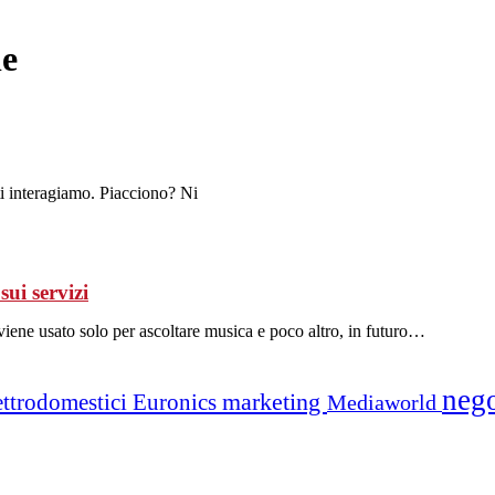
le
nti interagiamo. Piacciono? Ni
ui servizi
 viene usato solo per ascoltare musica e poco altro, in futuro…
neg
marketing
ettrodomestici
Euronics
Mediaworld