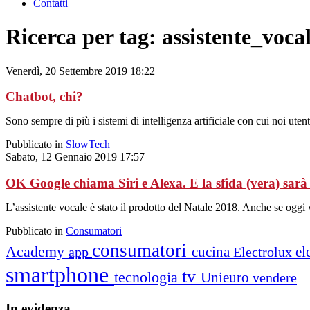
Contatti
Ricerca per tag: assistente_voca
Venerdì, 20 Settembre 2019 18:22
Chatbot, chi?
Sono sempre di più i sistemi di intelligenza artificiale con cui noi ute
Pubblicato in
SlowTech
Sabato, 12 Gennaio 2019 17:57
OK Google chiama Siri e Alexa. E la sfida (vera) sarà s
L’assistente vocale è stato il prodotto del Natale 2018. Anche se oggi
Pubblicato in
Consumatori
consumatori
Academy
cucina
el
app
Electrolux
smartphone
tv
tecnologia
Unieuro
vendere
In
evidenza