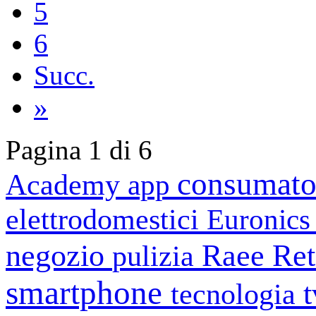
5
6
Succ.
»
Pagina 1 di 6
consumato
Academy
app
elettrodomestici
Euronic
negozio
Raee
Ret
pulizia
smartphone
tecnologia