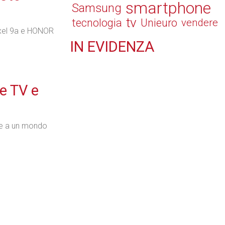
smartphone
Samsung
tv
tecnologia
Unieuro
vendere
ixel 9a e HONOR
IN
EVIDENZA
Retail
le TV e
re a un mondo
Il Blog di Nathan (vita da negozio)
Tecnologie