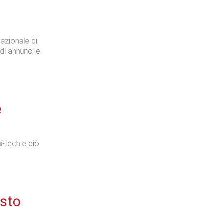
nazionale di
di annunci e
e
i-tech e ciò
osto