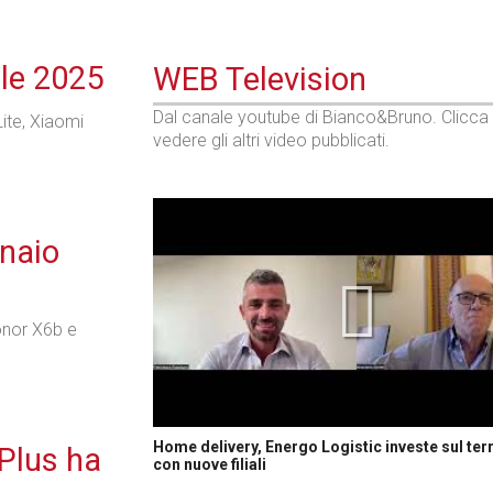
ile 2025
WEB Television
Dal canale youtube di Bianco&Bruno. Clicca
ite, Xiaomi
vedere gli altri video pubblicati.
nnaio
onor X6b e
Home delivery, Energo Logistic investe sul terr
Plus ha
con nuove filiali