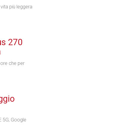
vita più leggera
Industria
us 270
a
Prima dello shopping
sore che per
Industria
ggio
E 5G, Google