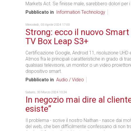
Markets Act. Se finisse male, sarebbero dolori per i 
Pubblicato in
Information Technology
Mercoledì, 03 Aprile 2024 17:00
Strong: ecco il nuovo Smart
TV Box Leap S3+
Certificazione Google, Android 11, risoluzione UHD 
Atmos fra le principali caratteristiche in grado di tr
qualsiasi televisore, un monitor o un video proiettor
dispositivo smart.
Pubblicato in
Audio / Video
Sabato, 30 Marzo 2024 10:34
In negozio mai dire al client
esiste”
Il problema - scrive il nostro Nathan - nasce dai mot
del web, che ben difficilmente confessano di non tro