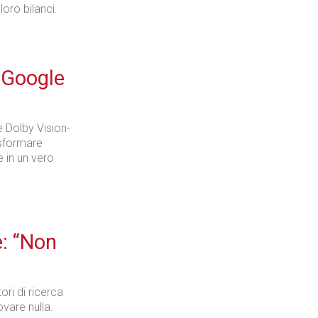
loro bilanci.
 Google
e Dolby Vision-
asformare
e in un vero
e: “Non
ori di ricerca
vare nulla.