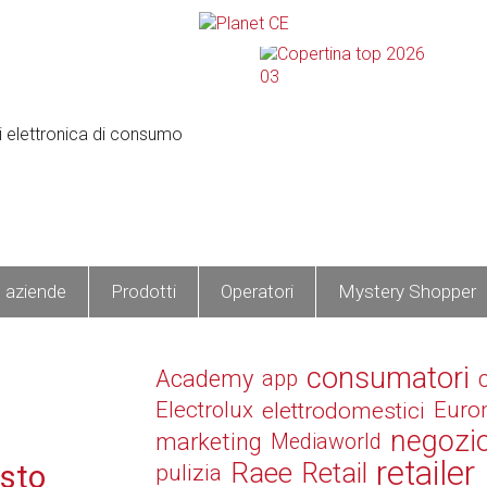
e aziende
Prodotti
Operatori
Mystery Shopper
consumatori
Academy
app
Electrolux
elettrodomestici
Euro
negozi
marketing
Mediaworld
retailer
Raee
Retail
osto
pulizia