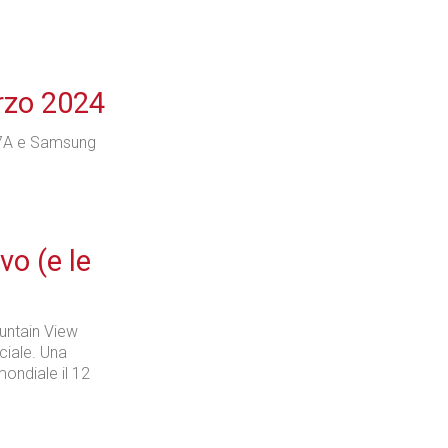
rzo 2024
 7A e Samsung
vo (e le
untain View
iciale. Una
ondiale il 12