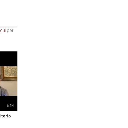
qui
per
6:54
itorio