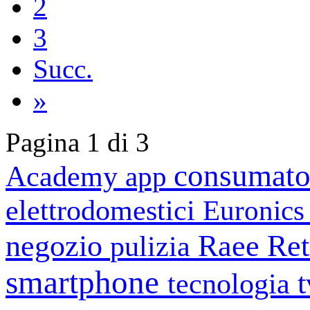
2
3
Succ.
»
Pagina 1 di 3
consumato
Academy
app
elettrodomestici
Euronic
negozio
Raee
Ret
pulizia
smartphone
tecnologia