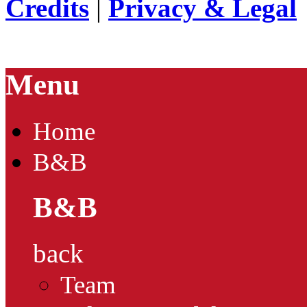
Credits
|
Privacy & Legal
Menu
Home
B&B
B&B
back
Team