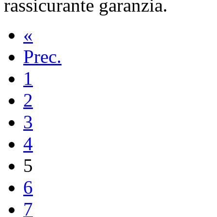
rassicurante garanzia.
«
Prec.
1
2
3
4
5
6
7