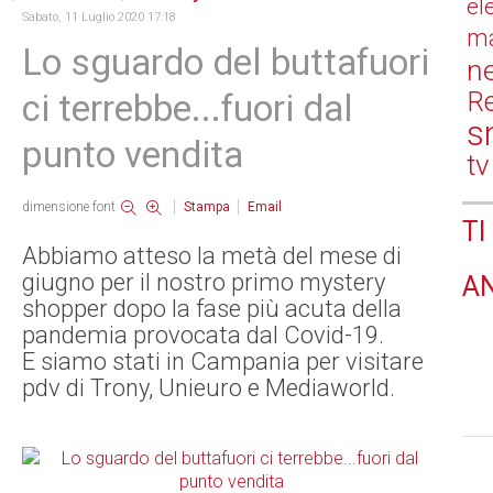
el
Sabato, 11 Luglio 2020 17:18
ma
Lo sguardo del buttafuori
n
Re
ci terrebbe...fuori dal
s
punto vendita
tv
dimensione font
Stampa
Email
TI
Abbiamo atteso la metà del mese di
giugno per il nostro primo mystery
A
shopper dopo la fase più acuta della
pandemia provocata dal Covid-19.
E
siamo stati in Campania per visitare
pdv di Trony, Unieuro e Mediaworld.