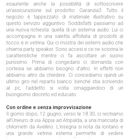
esauriente anche la possibilità di sottoscrivere
un’assicurazione sul prodotto: Garanzia3. Tutto il
negozio è tappezzato di materiale illustrativo su
questo servizio aggiuntivo. Soddisfatti passiamo ad
una nuova richiesta: quella di un sistema audio. Lui ci
accompagna in una saletta affollata di prodotti al
tocco e in vetrina. Qui ci mostra dei sistemi audio che
chiama party speaker. Sono accesi e ce ne sciorina le
caratteristiche mentre ci fa ascoltare un suono
purissimo. Prima di congedarsi ci domanda con
cortesia se abbiamo bisogno d’altro. In effetti non
abbiamo altro da chiedere. Ci concediamo quindi un
ultimo giro nel reparto bianco: benché stia scrivendo
al pc, l’addetto si volta omaggiandoci di un
buongiorno discreto ed educato.
Con ordine e senza improvvisazione
Il giorno dopo, 12 giugno, verso le 18.30, ci rechiamo
all’Unieuro di via Appia ad Atripalda, a una manciata di
chilometri da Avellino. L’insegna si nota da lontano e
una grande vetrina esterna permette di vedere