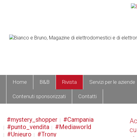
Home
B&B
Rivista
Servizi per le aziende
Contenuti sponsorizzati
Contatti
mystery_shopper
Campania
A
punto_vendita
Mediaworld
cu
Unieuro
Trony