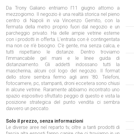
Da Trony Galiano entriamo l’11 giugno attorno a
mezzogiorno. Il negozio è una realtà storica nel pieno
centro di Napoli in via Vincenzo Gemito, con la
fermata della metro proprio fuori dal negozio e un
parcheggio privato. Ha delle ampie vetrine esterne
con i prodotti in offerta. L’entrata con è contingentata
ma non ce n’è bisogno. C’è gente, ma senza calca, e
tutti rispettano le distanze. Dentro troviamo
l’immancabile gel mani e le linee guida di
distanziamento. Gli addetti indossano tutti la
mascherina, alcuni col logo del negozio. Il format
dello store sembra fermo agli anni ’80. Telefoni,
fotocamere, pc, stampanti, droni eccetera sono chiusi
in alcune vetrine. Raramente abbiamo incontrato uno
spazio espositivo sfruttato peggio di questo e vista la
posizione strategica del punto vendita ci sembra
davvero un peccato.
Solo il prezzo, senza informazioni
Le diverse aree nel reparto tv, oltre a tanti prodotti di
fascia alta esposti fanno capire che ci troviamo in un