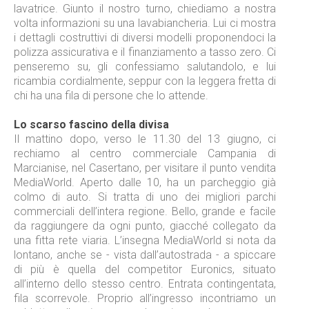
lavatrice. Giunto il nostro turno, chiediamo a nostra
volta informazioni su una lavabiancheria. Lui ci mostra
i dettagli costruttivi di diversi modelli proponendoci la
polizza assicurativa e il finanziamento a tasso zero. Ci
penseremo su, gli confessiamo salutandolo, e lui
ricambia cordialmente, seppur con la leggera fretta di
chi ha una fila di persone che lo attende.
Lo scarso fascino della divisa
Il mattino dopo, verso le 11.30 del 13 giugno, ci
rechiamo al centro commerciale Campania di
Marcianise, nel Casertano, per visitare il punto vendita
MediaWorld. Aperto dalle 10, ha un parcheggio già
colmo di auto. Si tratta di uno dei migliori parchi
commerciali dell’intera regione. Bello, grande e facile
da raggiungere da ogni punto, giacché collegato da
una fitta rete viaria. L’insegna MediaWorld si nota da
lontano, anche se - vista dall’autostrada - a spiccare
di più è quella del competitor Euronics, situato
all’interno dello stesso centro. Entrata contingentata,
fila scorrevole. Proprio all’ingresso incontriamo un