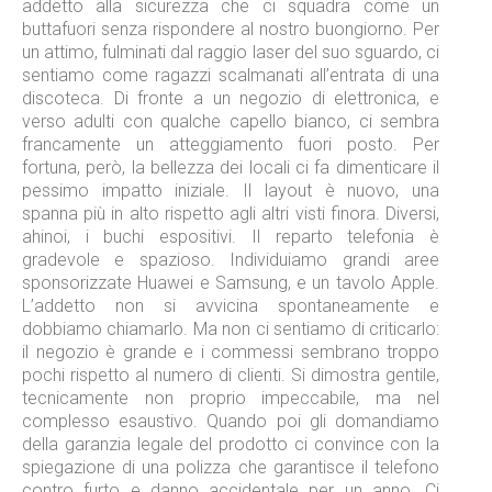
addetto alla sicurezza che ci squadra come un
buttafuori senza rispondere al nostro buongiorno. Per
un attimo, fulminati dal raggio laser del suo sguardo, ci
sentiamo come ragazzi scalmanati all’entrata di una
discoteca. Di fronte a un negozio di elettronica, e
verso adulti con qualche capello bianco, ci sembra
francamente un atteggiamento fuori posto. Per
fortuna, però, la bellezza dei locali ci fa dimenticare il
pessimo impatto iniziale. Il layout è nuovo, una
spanna più in alto rispetto agli altri visti finora. Diversi,
ahinoi, i buchi espositivi. Il reparto telefonia è
gradevole e spazioso. Individuiamo grandi aree
sponsorizzate Huawei e Samsung, e un tavolo Apple.
L’addetto non si avvicina spontaneamente e
dobbiamo chiamarlo. Ma non ci sentiamo di criticarlo:
il negozio è grande e i commessi sembrano troppo
pochi rispetto al numero di clienti. Si dimostra gentile,
tecnicamente non proprio impeccabile, ma nel
complesso esaustivo. Quando poi gli domandiamo
della garanzia legale del prodotto ci convince con la
spiegazione di una polizza che garantisce il telefono
contro furto e danno accidentale per un anno. Ci