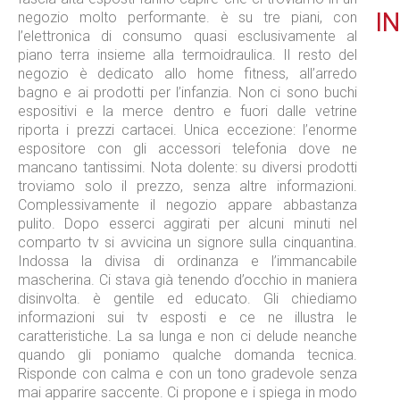
IN
negozio molto performante. è su tre piani, con
l’elettronica di consumo quasi esclusivamente al
piano terra insieme alla termoidraulica. Il resto del
negozio è dedicato allo home fitness, all’arredo
bagno e ai prodotti per l’infanzia. Non ci sono buchi
espositivi e la merce dentro e fuori dalle vetrine
riporta i prezzi cartacei. Unica eccezione: l’enorme
espositore con gli accessori telefonia dove ne
mancano tantissimi. Nota dolente: su diversi prodotti
troviamo solo il prezzo, senza altre informazioni.
Complessivamente il negozio appare abbastanza
pulito. Dopo esserci aggirati per alcuni minuti nel
comparto tv si avvicina un signore sulla cinquantina.
Indossa la divisa di ordinanza e l’immancabile
mascherina. Ci stava già tenendo d’occhio in maniera
disinvolta. è gentile ed educato. Gli chiediamo
informazioni sui tv esposti e ce ne illustra le
caratteristiche. La sa lunga e non ci delude neanche
quando gli poniamo qualche domanda tecnica.
Risponde con calma e con un tono gradevole senza
mai apparire saccente. Ci propone e i spiega in modo