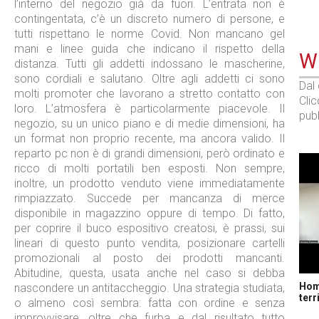
l’interno del negozio già da fuori. L’entrata non è
contingentata, c’è un discreto numero di persone, e
tutti rispettano le norme Covid. Non mancano gel
mani e linee guida che indicano il rispetto della
WE
distanza. Tutti gli addetti indossano le mascherine,
sono cordiali e salutano. Oltre agli addetti ci sono
Dal
molti promoter che lavorano a stretto contatto con
Cli
loro. L’atmosfera è particolarmente piacevole. Il
pubb
negozio, su un unico piano e di medie dimensioni, ha
un format non proprio recente, ma ancora valido. Il
reparto pc non è di grandi dimensioni, però ordinato e
ricco di molti portatili ben esposti. Non sempre,
inoltre, un prodotto venduto viene immediatamente
rimpiazzato. Succede per mancanza di merce
disponibile in magazzino oppure di tempo. Di fatto,
per coprire il buco espositivo creatosi, è prassi, sui
lineari di questo punto vendita, posizionare cartelli
promozionali al posto dei prodotti mancanti.
Abitudine, questa, usata anche nel caso si debba
Home
nascondere un antitaccheggio. Una strategia studiata,
terr
o almeno così sembra: fatta con ordine e senza
improvvisare, oltre che furba e dal risultato tutto