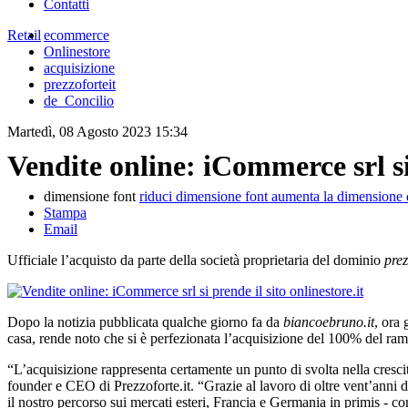
Contatti
Retail
ecommerce
Onlinestore
acquisizione
prezzoforteit
de_Concilio
Martedì, 08 Agosto 2023 15:34
Vendite online: iCommerce srl si 
dimensione font
riduci dimensione font
aumenta la dimensione 
Stampa
Email
Ufficiale l’acquisto da parte della società proprietaria del dominio
prez
Dopo la notizia pubblicata qualche giorno fa da
biancoebruno.it
, ora
casa, rende noto che si è perfezionata l’acquisizione del 100% del ra
“L’acquisizione rappresenta certamente un punto di svolta nella cresc
founder e CEO di Prezzoforte.it. “Grazie al lavoro di oltre vent’anni d
il nostro percorso sui mercati esteri, Francia e Germania in primis - con