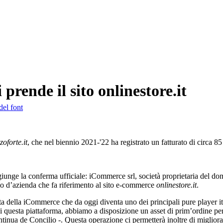
prende il sito onlinestore.it
del font
zoforte.it
, che nel biennio 2021-'22 ha registrato un fatturato di circa 85 
 giunge la conferma ufficiale: iCommerce srl, società proprietaria del d
mo d’azienda che fa riferimento al sito e-commerce
onlinestore.it
.
ita della iCommerce che da oggi diventa uno dei principali pure player i
i questa piattaforma, abbiamo a disposizione un asset di prim’ordine per 
tinua de Concilio -. Questa operazione ci permetterà inoltre di migliorare 