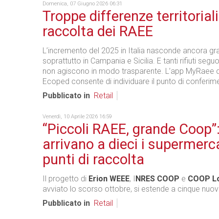
Domenica, 07 Giugno 2026 06:31
Troppe differenze territoriali
raccolta dei RAEE
L’incremento del 2025 in Italia nasconde ancora gra
soprattutto in Campania e Sicilia. E tanti rifiuti segu
non agiscono in modo trasparente. L’app MyRaee d
Ecoped consente di individuare il punto di conferime
Pubblicato in
Retail
Venerdì, 10 Aprile 2026 16:59
“Piccoli RAEE, grande Coop”
arrivano a dieci i supermerc
punti di raccolta
Il progetto di
Erion WEEE
, I
NRES COOP
e
COOP L
avviato lo scorso ottobre, si estende a cinque nuovi
Pubblicato in
Retail