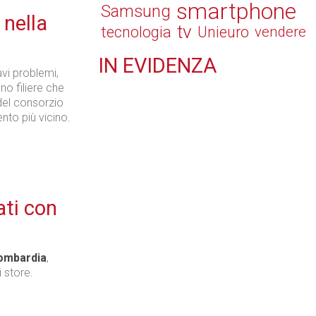
smartphone
Samsung
 nella
tv
tecnologia
Unieuro
vendere
IN
EVIDENZA
vi problemi,
Retail
ono filiere che
el consorzio
nto più vicino.
Il Blog di Nathan (vita da negozio)
:
ati con
ombardia
,
Tecnologie
 store.