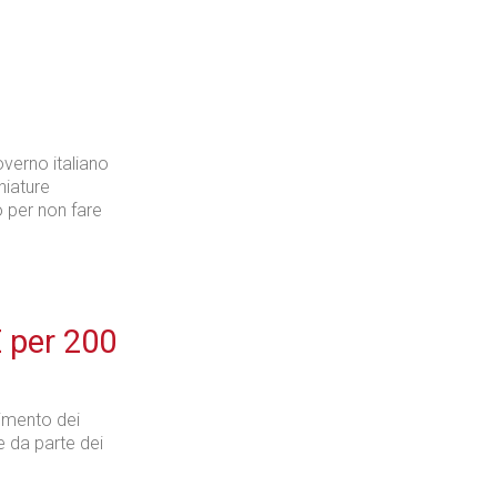
verno italiano
chiature
to per non fare
 per 200
timento dei
te da parte dei