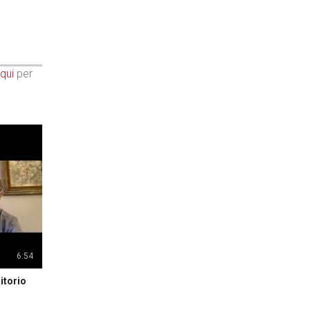
qui
per
6:54
itorio