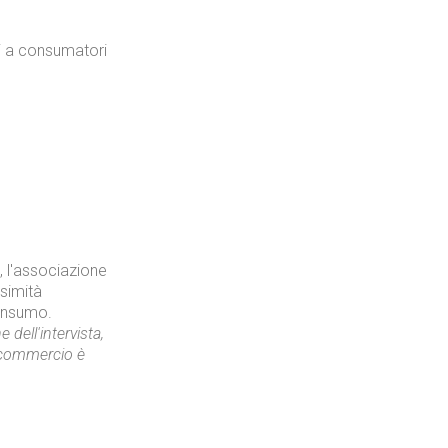
gi a consumatori
, l'associazione
simità
consumo.
 dell'intervista,
nfcommercio è