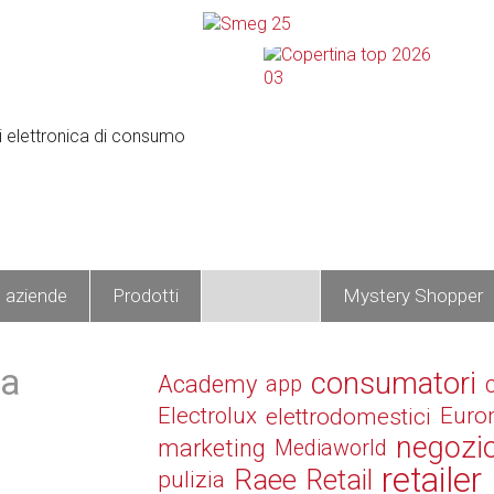
e aziende
Prodotti
Operatori
Mystery Shopper
ia
consumatori
Academy
app
Electrolux
elettrodomestici
Euro
negozi
marketing
Mediaworld
retailer
Raee
Retail
pulizia