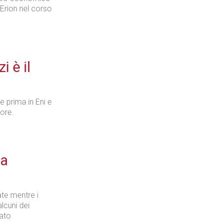
 Erion nel corso
 è il
 prima in Eni e
tore.
ia
ate mentre i
lcuni dei
tato