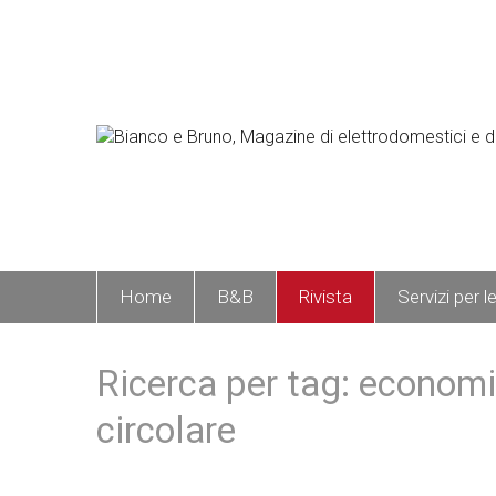
Home
B&B
Rivista
Servizi per l
Ricerca per tag: econom
circolare