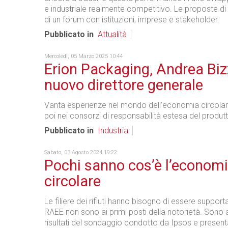
e industriale realmente competitivo. Le proposte di
di un forum con istituzioni, imprese e stakeholder.
Pubblicato in
Attualità
Mercoledì, 05 Marzo 2025 10:44
Erion Packaging, Andrea Bizzi
nuovo direttore generale
Vanta esperienze nel mondo dell’economia circolare
poi nei consorzi di responsabilità estesa del produt
Pubblicato in
Industria
Sabato, 03 Agosto 2024 19:22
Pochi sanno cos’è l’econom
circolare
Le filiere dei rifiuti hanno bisogno di essere support
RAEE non sono ai primi posti della notorietà. Sono a
risultati del sondaggio condotto da Ipsos e presen