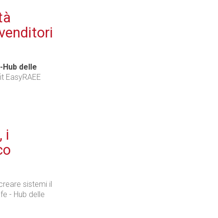
tà
 venditori
Industria
-Hub delle
ofit EasyRAEE
Prima dello shopping
 i
co
Industria
creare sistemi il
afe - Hub delle