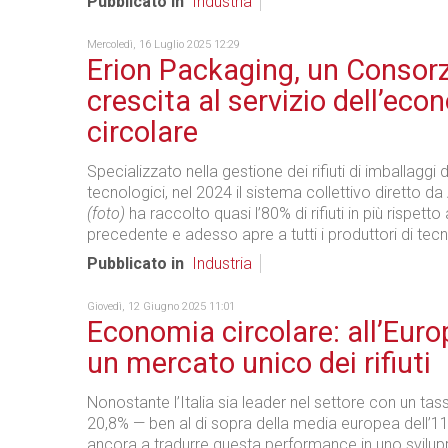
Pubblicato in
Industria
Mercoledì, 16 Luglio 2025 12:29
Erion Packaging, un Consorz
crescita al servizio dell’eco
circolare
Specializzato nella gestione dei rifiuti di imballaggi 
tecnologici, nel 2024 il sistema collettivo diretto da
(foto)
ha raccolto quasi l’80% di rifiuti in più rispetto 
precedente e adesso apre a tutti i produttori di tec
Pubblicato in
Industria
Giovedì, 12 Giugno 2025 11:01
Economia circolare: all’Euro
un mercato unico dei rifiuti
Nonostante l’Italia sia leader nel settore con un tass
20,8% — ben al di sopra della media europea dell’1
ancora a tradurre questa performance in uno svil