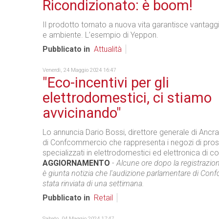
Ricondizionato: è boom!
Il prodotto tornato a nuova vita garantisce vantag
e ambiente. L’esempio di Yeppon.
Pubblicato in
Attualità
Venerdì, 24 Maggio 2024 16:47
"Eco-incentivi per gli
elettrodomestici, ci stiamo
avvicinando"
Lo annuncia Dario Bossi, direttore generale di Ancra
di Confcommercio che rappresenta i negozi di pros
specializzati in elettrodomestici ed elettronica di 
AGGIORNAMENTO
-
Alcune ore dopo la registrazione
è giunta notizia che l'audizione parlamentare di Co
stata rinviata di una settimana.
Pubblicato in
Retail
Sabato, 04 Maggio 2024 17:47