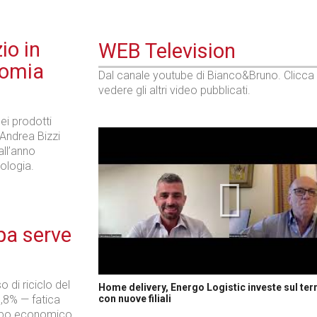
io in
WEB Television
nomia
Dal canale youtube di Bianco&Bruno. Clicca
vedere gli altri video pubblicati.
dei prodotti
 Andrea Bizzi
all’anno
nologia.
pa serve
o di riciclo del
Home delivery, Energo Logistic investe sul terr
1,8% — fatica
con nuove filiali
uppo economico