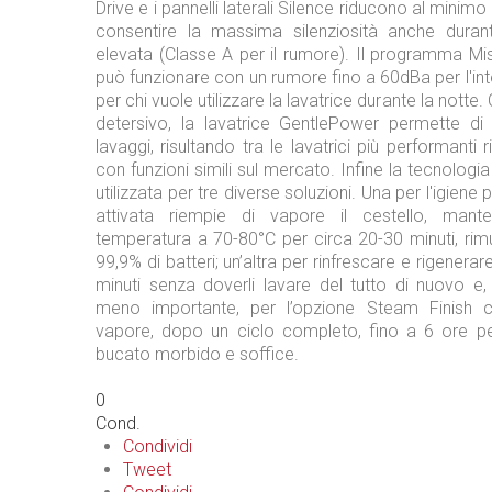
Drive e i pannelli laterali Silence riducono al minimo 
consentire la massima silenziosità anche duran
elevata (Classe A per il rumore). Il programma Mis
può funzionare con un rumore fino a 60dBa per l'inte
per chi vuole utilizzare la lavatrice durante la notte
detersivo, la lavatrice GentlePower permette di
lavaggi, risultando tra le lavatrici più performanti 
con funzioni simili sul mercato. Infine la tecnologi
utilizzata per tre diverse soluzioni. Una per l'igiene
attivata riempie di vapore il cestello, man
temperatura a 70-80°C per circa 20-30 minuti, rim
99,9% di batteri; un’altra per rinfrescare e rigenerare 
minuti senza doverli lavare del tutto di nuovo e
meno importante, per l’opzione Steam Finish c
vapore, dopo un ciclo completo, fino a 6 ore pe
bucato morbido e soffice.
0
Cond.
Condividi
Tweet