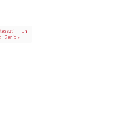
Tecnologie
 tessuti
Un
di iGenio »
Industria
Prima dello shopping
Industria