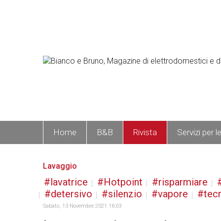
Home
B&B
Rivista
Servizi per l
Lavaggio
lavatrice
Hotpoint
risparmiare
detersivo
silenzio
vapore
tec
Sabato, 13 Novembre 2021 16:03