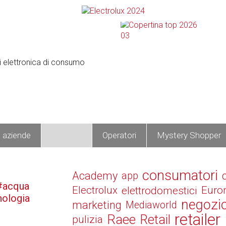
e aziende
Prodotti
Operatori
Mystery Shopper
consumatori
Academy
app
acqua
Electrolux
elettrodomestici
Euro
nologia
negozi
marketing
Mediaworld
retailer
Raee
Retail
pulizia