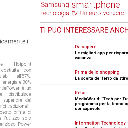
smartphone
Samsung
tv
tecnologia
Unieuro
vendere
TI PUÒ INTERESSARE ANCH
ticamente i
Da sapere
.
Le migliori app per rispar
vacanza
ce Hotpoint
 costruita con
Prima dello shopping
clabili all'87%,
La scelta del ferro da stir
di energia e 30%
entlePower è un
Retail
 distribuisce
MediaWorld: "Tech per Tutt
 superiore del
programma per la tecnolo
ci tradizionali -
consapevole
 cesto prima di
l'utilizzo solo
Information Technology
ilenzioso Power