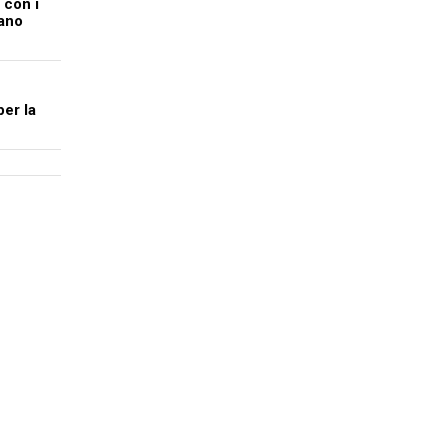
 con i
ano
per la