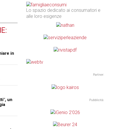
Lo spazio dedicato ai consumatori e
alle loro esigenze
E:
miare in
Partner:
o
i", un
Pubblicità:
gia