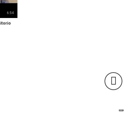
6:54
itorio