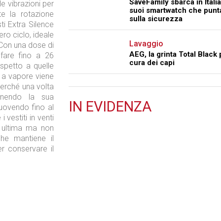
SaveFamily sbarca in Italia
le vibrazioni per
suoi smartwatch che punt
te la rotazione
sulla sicurezza
ti Extra Silence
ro ciclo, ideale
Lavaggio
. Con una dose di
AEG, la grinta Total Black 
 fare fino a 26
cura dei capi
rispetto a quelle
a a vapore viene
 perché una volta
tenendo la sua
IN
EVIDENZA
uovendo fino al
i vestiti in venti
Retail
, ultima ma non
he mantiene il
r conservare il
Il Blog di Nathan (vita da negozio)