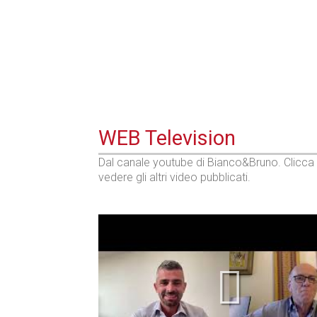
WEB Television
Dal canale youtube di Bianco&Bruno. Clicca
vedere gli altri video pubblicati.