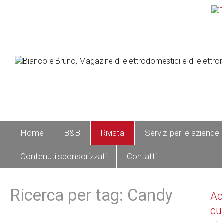
Home
B&B
Rivista
Servizi per le aziende
Contenuti sponsorizzati
Contatti
Ricerca per tag: Candy
A
cu