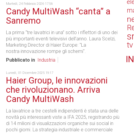
el
Martedì, 24 Febbraio 2026 17:56
Candy MultiWash “canta” a
ma
n
Sanremo
Re
La prima “tre lavatrici in una” sotto i riflettori di uno dei
s
più importanti eventi televisivi dell’anno. Laura Scelzi,
tv
Marketing Director di Haier Europe: "La
nostra innovazione rompe gli schemi".
IN
Pubblicato in
Industria
Lunedì, 01 Dicembre 2025 19:17
Haier Group, le innovazioni
che rivoluzionano. Arriva
Candy MultiWash
La lavatrice a tre cestelli indipendenti è stata una delle
novità più interessanti viste a IFA 2025, registrando più
di 14 milioni di visualizzazioni organiche sui social in
pochi giorni. La strategia industriale e commerciale