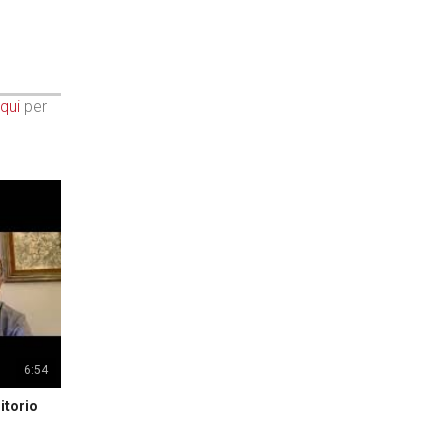
qui
per
6:54
itorio