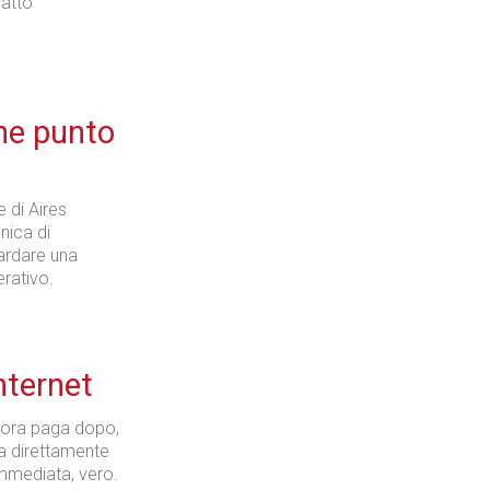
patto
Industria
he punto
e di Aires
Prima dello shopping
nica di
zardare una
erativo.
Industria
Internet
 ora paga dopo,
a direttamente
 immediata, vero.