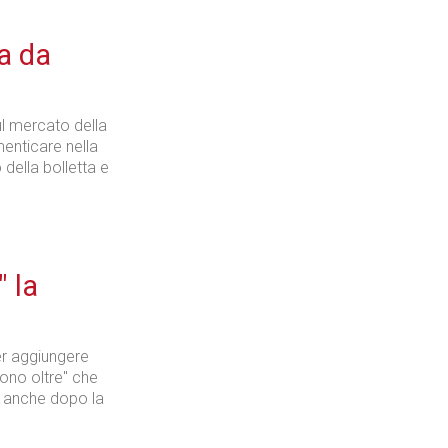
ta da
ul mercato della
enticare nella
 della bolletta e
" la
r aggiungere
uono oltre" che
i anche dopo la