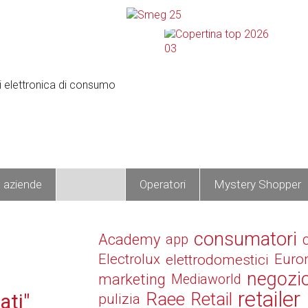
e aziende
Prodotti
Operatori
Mystery Shopper
i
consumatori
Academy
app
Electrolux
elettrodomestici
Euro
negozi
marketing
Mediaworld
retailer
Raee
Retail
ati"
pulizia