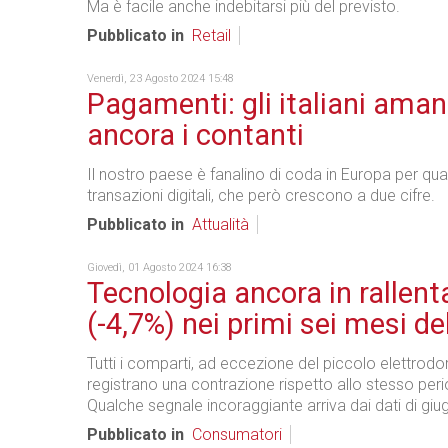
Ma è facile anche indebitarsi più del previsto.
Pubblicato in
Retail
Venerdì, 23 Agosto 2024 15:48
Pagamenti: gli italiani ama
ancora i contanti
Il nostro paese è fanalino di coda in Europa per qua
transazioni digitali, che però crescono a due cifre.
Pubblicato in
Attualità
Giovedì, 01 Agosto 2024 16:38
Tecnologia ancora in rallen
(-4,7%) nei primi sei mesi d
Tutti i comparti, ad eccezione del piccolo elettrod
registrano una contrazione rispetto allo stesso per
Qualche segnale incoraggiante arriva dai dati di giu
Pubblicato in
Consumatori