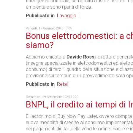
Intelligenza artificiale, semplicità d’uso e ridotto im
ambientale sono i punti di forza.
Pubblicato in
Lavaggio
Venerdì, 17 Gennaio 2025 17:05
Bonus elettrodomestici: a c
siamo?
Abbiamo chiesto a
Davide Rossi
, direttore general
(insegne specializzate in elettrodomestici ed elettro
consumo) di farci il quadro della situazione e di az
previsione sui tempi in cui il provvedimento sarà op
Pubblicato in
Retail
Domenica, 29 Settembre 2024 10:20
BNPL, il credito ai tempi di 
È l'acronimo di Buy Now Pay Later, ovvero compra
nuova modalità di credito al consumo implementat
nei pagamenti digitali delle vendite online. Facile e