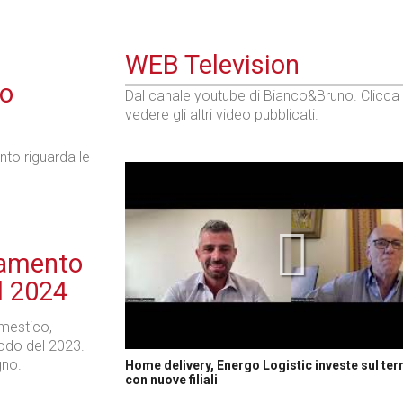
WEB Television
no
Dal canale youtube di Bianco&Bruno. Clicca
vedere gli altri video pubblicati.
nto riguarda le
tamento
el 2024
omestico,
iodo del 2023.
gno.
Home delivery, Energo Logistic investe sul terr
con nuove filiali