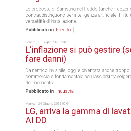
Le proposte di Samsung nel freddo (anche freezer
contraddistinguono per intelligenza artificiale, finit
versatilità di installazione.
Pubblicato in
Freddo
Venerdì, 18 Luglio 2025 16:07
L’inflazione si può gestire (
fare danni)
Da nemico invisibile, oggi è diventata anche troppo t
commercio è fondamentale non lasciarsi travolgere 
del momento.
Pubblicato in
Industria
Martedì, 24 Giugno 2025 09:04
LG, arriva la gamma di lavat
AI DD