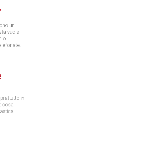
"
sono un
sta vuole
e o
elefonate.
e
prattutto in
: cosa
lastica