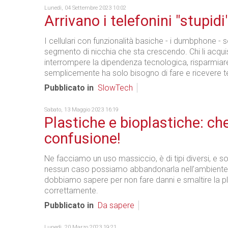
Lunedì, 04 Settembre 2023 10:02
Arrivano i telefonini "stupidi
I cellulari con funzionalità basiche - i dumbphone - 
segmento di nicchia che sta crescendo. Chi li acqui
interrompere la dipendenza tecnologica, risparmiar
semplicemente ha solo bisogno di fare e ricevere t
Pubblicato in
SlowTech
Sabato, 13 Maggio 2023 16:19
Plastiche e bioplastiche: ch
confusione!
Ne facciamo un uso massiccio, è di tipi diversi, e so
nessun caso possiamo abbandonarla nell’ambiente
dobbiamo sapere per non fare danni e smaltire la p
correttamente.
Pubblicato in
Da sapere
Lunedì, 20 Marzo 2023 19:21