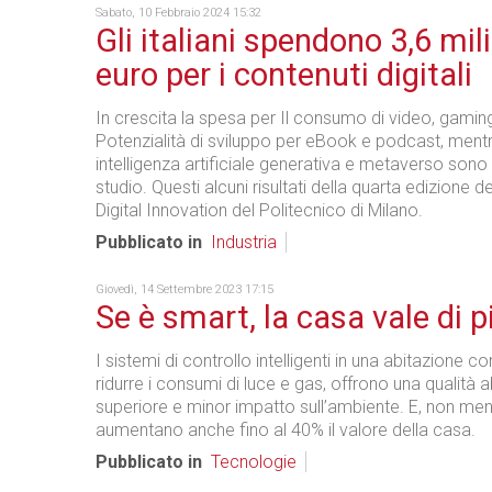
Sabato, 10 Febbraio 2024 15:32
Gli italiani spendono 3,6 mili
euro per i contenuti digitali
In crescita la spesa per Il consumo di video, gaming
Potenzialità di sviluppo per eBook e podcast, men
intelligenza artificiale generativa e metaverso sono 
studio. Questi alcuni risultati della quarta edizione d
Digital Innovation del Politecnico di Milano.
Pubblicato in
Industria
Giovedì, 14 Settembre 2023 17:15
Se è smart, la casa vale di p
I sistemi di controllo intelligenti in una abitazione 
ridurre i consumi di luce e gas, offrono una qualità a
superiore e minor impatto sull’ambiente. E, non me
aumentano anche fino al 40% il valore della casa.
Pubblicato in
Tecnologie