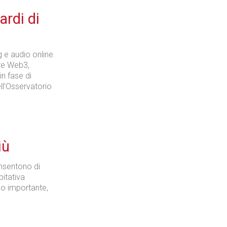
ardi di
 e audio online.
tre Web3,
in fase di
ell’Osservatorio
iù
consentono di
bitativa
no importante,