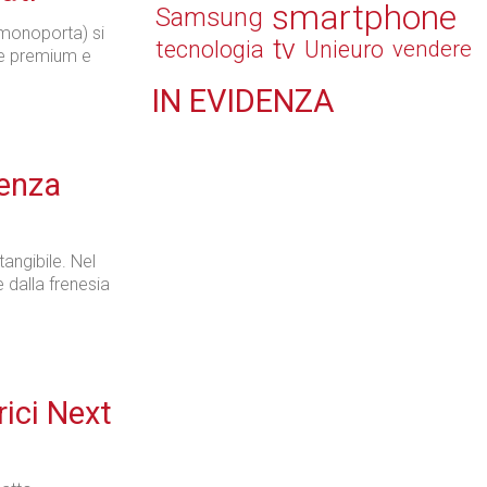
smartphone
Samsung
 monoporta) si
tv
tecnologia
Unieuro
vendere
ure premium e
IN
EVIDENZA
Retail
senza
angibile. Nel
Il Blog di Nathan (vita da negozio)
dalla frenesia
Tecnologie
rici Next