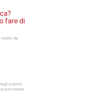
ica?
 fare di
, curato da
negli scarichi
ece può essere