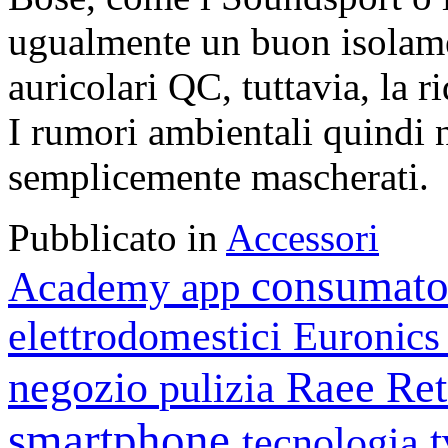
ugualmente un buon isolamen
auricolari QC, tuttavia, la 
I rumori ambientali quindi
semplicemente mascherati.
Pubblicato in
Accessori
consumato
Academy
app
elettrodomestici
Euronic
negozio
Raee
Ret
pulizia
smartphone
tecnologia