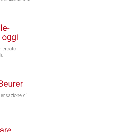
le-
 oggi
 mercato
i.
 Beurer
sensazione di
rare