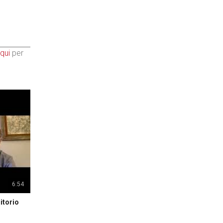
qui
per
6:54
itorio