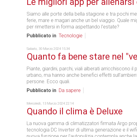
Le migliori app per allenarsi
Siamo alle porte della bella stagione e tra pochi me
ferie, mare e magari anche un bel viaggio. Quale m
per rimettersi in forma aspettando l’estate?
Pubblicato in
Tecnologie
Sabato, 30 Marzo 2024 15:34
Quanto fa bene stare nel "ve
Piante, giardini, parchi, viali alberati arricchiscono 
urbano, ma hanno anche benefici effetti sull’ambient
persone. Ecco quali.
Pubblicato in
Da sapere
Mercoledì, 13 Marzo 2024 22:14
Quando il clima è Deluxe
La nuova gamma di climatizzatori firmata Argo pro
tecnologia DC Inverter di ultima generazione e il wifi
nuova funzione per l'autopulizia contempla anche la 