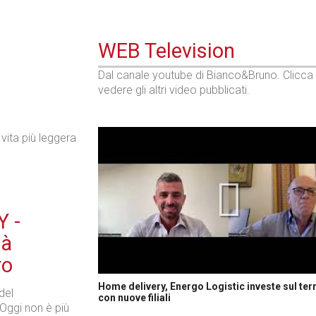
WEB Television
Dal canale youtube di Bianco&Bruno. Clicca
vedere gli altri video pubblicati.
vita più leggera
 -
tà
ro
Home delivery, Energo Logistic investe sul terr
del
con nuove filiali
 Oggi non è più