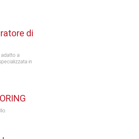
ratore di
 adatto a
specializzata in
LORING
llo.