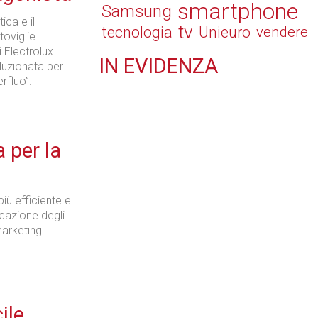
smartphone
Samsung
ica e il
tv
tecnologia
Unieuro
vendere
toviglie.
 Electrolux
IN
EVIDENZA
luzionata per
rfluo”.
Retail
 per la
Il Blog di Nathan (vita da negozio)
iù efficiente e
icazione degli
marketing
Tecnologie
ile