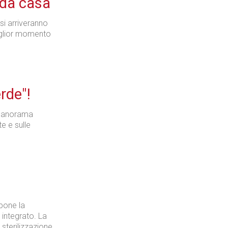
 da casa
si arriveranno
iglior momento
rde"!
il panorama
e e sulle
pone la
 integrato. La
sterilizzazione.