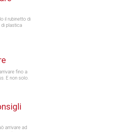
il rubinetto di
 di plastica
re
rrivare fino a
ess. E non solo.
nsigli
ò arrivare ad