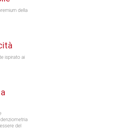
 premium della
Industria
cità
te ispirato ai
Prima dello shopping
 a
Industria
e
edenziometria
essere del