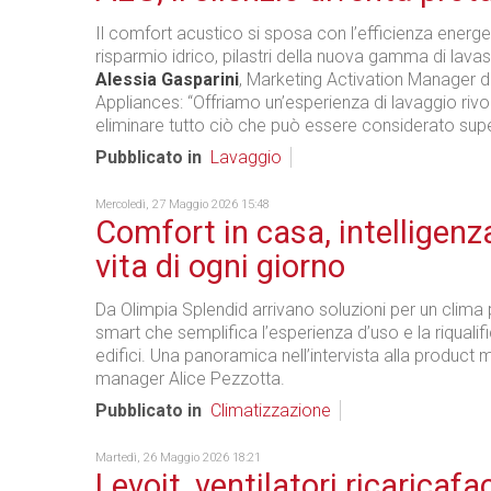
Il comfort acustico si sposa con l’efficienza energet
risparmio idrico, pilastri della nuova gamma di lavas
Alessia Gasparini
, Marketing Activation Manager di
Appliances: “Offriamo un’esperienza di lavaggio rivo
eliminare tutto ciò che può essere considerato supe
Pubblicato in
Lavaggio
Mercoledì, 27 Maggio 2026 15:48
Comfort in casa, intelligenza
vita di ogni giorno
Da Olimpia Splendid arrivano soluzioni per un clima p
smart che semplifica l’esperienza d’uso e la riqualif
edifici. Una panoramica nell’intervista alla product 
manager Alice Pezzotta.
Pubblicato in
Climatizzazione
Martedì, 26 Maggio 2026 18:21
Levoit, ventilatori ricaricafac