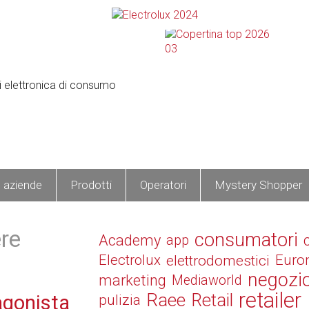
e aziende
Prodotti
Operatori
Mystery Shopper
re
consumatori
Academy
app
Electrolux
elettrodomestici
Euro
negozi
marketing
Mediaworld
retailer
Raee
Retail
tagonista
pulizia