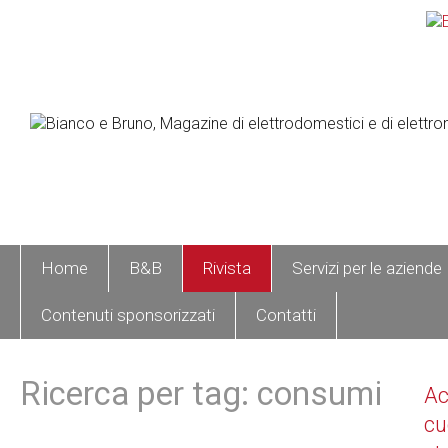
Home
B&B
Rivista
Servizi per le aziende
Contenuti sponsorizzati
Contatti
Ricerca per tag: consumi
A
cu