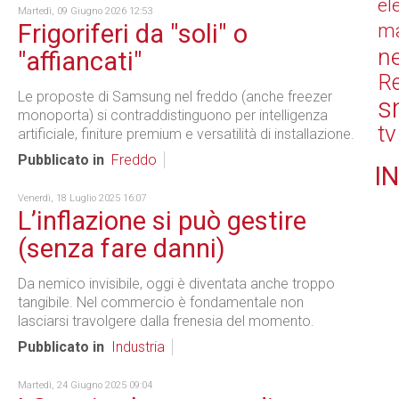
el
Martedì, 09 Giugno 2026 12:53
Frigoriferi da "soli" o
ma
n
"affiancati"
Re
Le proposte di Samsung nel freddo (anche freezer
s
monoporta) si contraddistinguono per intelligenza
tv
artificiale, finiture premium e versatilità di installazione.
Pubblicato in
Freddo
IN
Venerdì, 18 Luglio 2025 16:07
L’inflazione si può gestire
(senza fare danni)
Da nemico invisibile, oggi è diventata anche troppo
tangibile. Nel commercio è fondamentale non
lasciarsi travolgere dalla frenesia del momento.
Pubblicato in
Industria
Martedì, 24 Giugno 2025 09:04