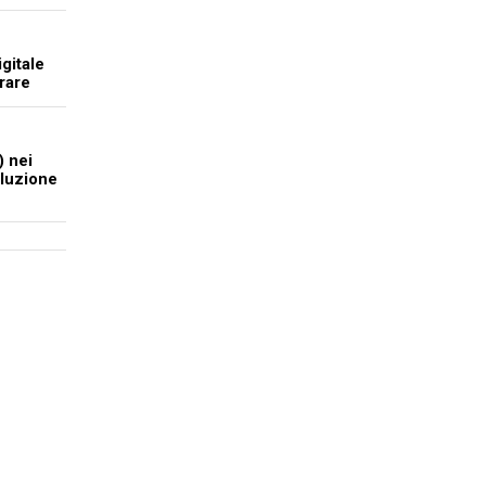
gitale
rare
) nei
oluzione