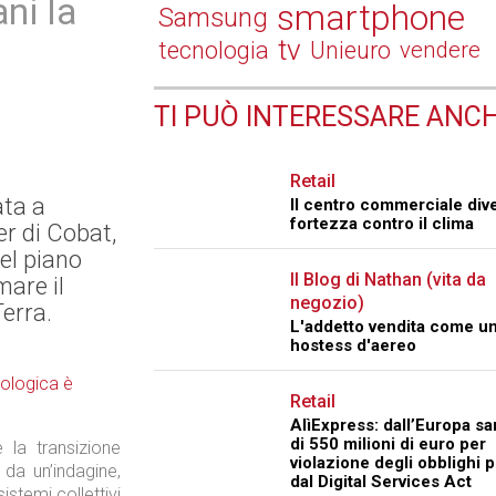
ani la
smartphone
Samsung
tv
tecnologia
Unieuro
vendere
TI PUÒ INTERESSARE ANCH
Retail
ata a
Il centro commerciale div
fortezza contro il clima
er di Cobat,
del piano
Il Blog di Nathan (vita da
mare il
negozio)
erra.
L'addetto vendita come u
hostess d'aereo
Retail
AlìExpress: dall’Europa s
di 550 milioni di euro per
 la transizione
violazione degli obblighi p
da un’indagine,
dal Digital Services Act
istemi collettivi