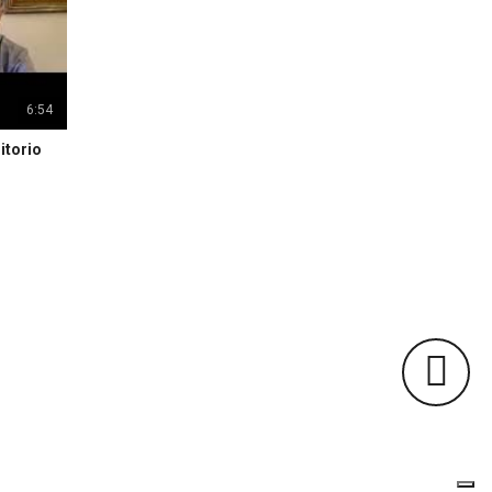
6:54
itorio