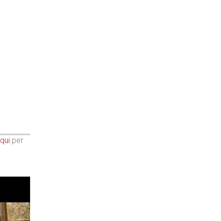
qui
per