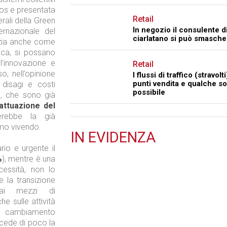
psos e presentata
Retail
rali della Green
In negozio il consulente di
ernazionale del
ciarlatano si può smasche
nzia anche come
gica, si possano
ll’innovazione e
Retail
o, nell’opinione
I flussi di traffico (stravolti
punti vendita e qualche s
i disagi e costi
possibile
ci, che sono già
’attuazione del
erebbe la già
amo vivendo.
IN
EVIDENZA
rio e urgente il
Tecnologie
%
), mentre è una
essità, non lo
e la transizione
dai mezzi di
he sulle attività
 il cambiamento
cede di poco la
Retail