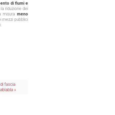
ento di fiumi e
la riduzione dei
 La misura
meno
 mezzi pubblici
.
Il Blog di Nathan (vita da negozio)
Tecnologie
di fascia
lablabla »
Industria