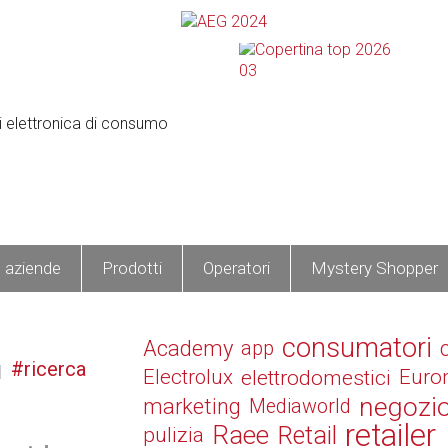
e aziende
Prodotti
Operatori
Mystery Shopper
consumatori
Academy
app
ricerca
Electrolux
elettrodomestici
Euro
negozi
marketing
Mediaworld
retailer
Raee
Retail
pulizia