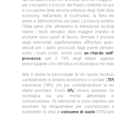
per il recupero e il riciclo dei Raee) condotta da I
in occasione della decima edizione degli Stati Gene
economy, nell’ambito di Ecomondo, la fiera int
green e dell’economia circolare. La ricerca evide
l’Italia pensi che, attraverso la transizione ecolo
ridurre i rischi climatici, dare maggior impulso a
produrre nuovi posti di lavoro; fermare il process
degli intervistati, significherebbe affrontare grav
elevati per i danni provocati dagli eventi climati
sotto i nostri occhi. Anche solo
un ritardo nell
processo
, per il 79% degli italiani aggrav
preoccupante crisi climatica ed ecologica che sti
Alta è anche la percentuale di chi reputa necessa
cambiamento in ambito economico e sociale (
75
minoranza (18%) chi, pur considerandone la nec
ritiene prioritario. Pochi (
6%
), invece, pensano ch
ecologica sia una ‘moda’ alimentata 
comunicazione. Gli intervistati si sono espressi anc
prioritarie da intraprendere per concretizzare
sostenibile: lo stop al
consumo di suolo
(55%) pre