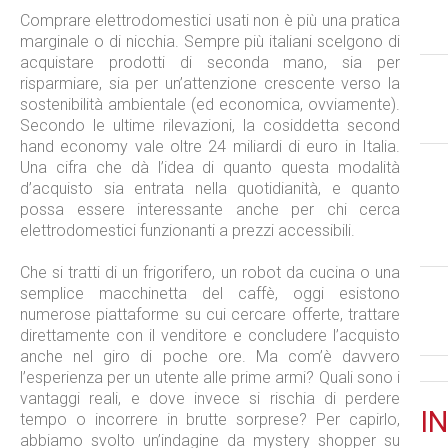
Comprare elettrodomestici usati non è più una pratica
marginale o di nicchia. Sempre più italiani scelgono di
acquistare prodotti di seconda mano, sia per
risparmiare, sia per un’attenzione crescente verso la
sostenibilità ambientale (ed economica, ovviamente).
Secondo le ultime rilevazioni, la cosiddetta second
hand economy vale oltre 24 miliardi di euro in Italia.
Una cifra che dà l’idea di quanto questa modalità
d’acquisto sia entrata nella quotidianità, e quanto
possa essere interessante anche per chi cerca
elettrodomestici funzionanti a prezzi accessibili.
Che si tratti di un frigorifero, un robot da cucina o una
semplice macchinetta del caffè, oggi esistono
numerose piattaforme su cui cercare offerte, trattare
direttamente con il venditore e concludere l’acquisto
anche nel giro di poche ore. Ma com’è davvero
l’esperienza per un utente alle prime armi? Quali sono i
vantaggi reali, e dove invece si rischia di perdere
IN
tempo o incorrere in brutte sorprese? Per capirlo,
abbiamo svolto un’indagine da mystery shopper su