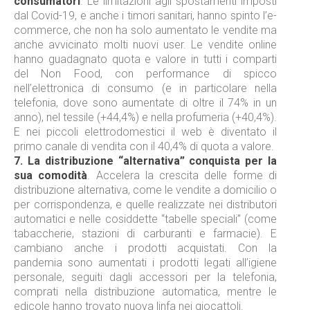
consumatori
. Le limitazioni agli spostamenti imposti
dal Covid-19, e anche i timori sanitari, hanno spinto l’e-
commerce, che non ha solo aumentato le vendite ma
anche avvicinato molti nuovi user. Le vendite online
hanno guadagnato quota e valore in tutti i comparti
del Non Food, con performance di spicco
nell’elettronica di consumo (e in particolare nella
telefonia, dove sono aumentate di oltre il 74% in un
anno), nel tessile (+44,4%) e nella profumeria (+40,4%).
E nei piccoli elettrodomestici il web è diventato il
primo canale di vendita con il 40,4% di quota a valore.
7.
La distribuzione “alternativa” conquista per la
sua comodità
. Accelera la crescita delle forme di
distribuzione alternativa, come le vendite a domicilio o
per corrispondenza, e quelle realizzate nei distributori
automatici e nelle cosiddette “tabelle speciali” (come
tabaccherie, stazioni di carburanti e farmacie). E
cambiano anche i prodotti acquistati. Con la
pandemia sono aumentati i prodotti legati all’igiene
personale, seguiti dagli accessori per la telefonia,
comprati nella distribuzione automatica, mentre le
edicole hanno trovato nuova linfa nei giocattoli.