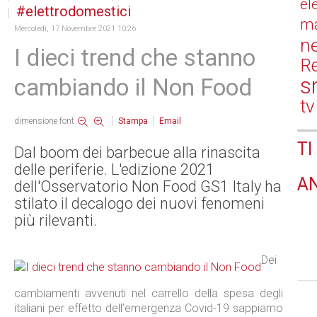
el
elettrodomestici
ma
Mercoledì, 17 Novembre 2021 10:26
n
I dieci trend che stanno
Re
s
cambiando il Non Food
tv
dimensione font
Stampa
Email
TI
Dal boom dei barbecue alla rinascita
delle periferie. L'edizione 2021
A
dell'Osservatorio Non Food GS1 Italy ha
stilato il decalogo dei nuovi fenomeni
più rilevanti.
Dei
cambiamenti avvenuti nel carrello della spesa degli
italiani per effetto dell’emergenza Covid-19 sappiamo