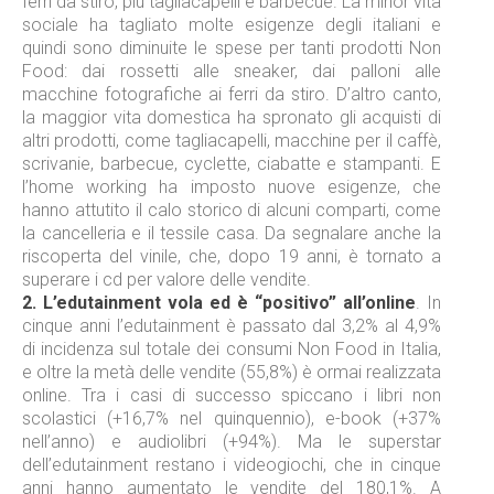
ferri da stiro, più tagliacapelli e barbecue. La minor vita
sociale ha tagliato molte esigenze degli italiani e
quindi sono diminuite le spese per tanti prodotti Non
Food: dai rossetti alle sneaker, dai palloni alle
macchine fotografiche ai ferri da stiro. D’altro canto,
la maggior vita domestica ha spronato gli acquisti di
altri prodotti, come tagliacapelli, macchine per il caffè,
scrivanie, barbecue, cyclette, ciabatte e stampanti. E
l’home working ha imposto nuove esigenze, che
hanno attutito il calo storico di alcuni comparti, come
la cancelleria e il tessile casa. Da segnalare anche la
riscoperta del vinile, che, dopo 19 anni, è tornato a
superare i cd per valore delle vendite.
2.
L’edutainment vola ed è “positivo” all’online
. In
cinque anni l’edutainment è passato dal 3,2% al 4,9%
di incidenza sul totale dei consumi Non Food in Italia,
e oltre la metà delle vendite (55,8%) è ormai realizzata
online. Tra i casi di successo spiccano i libri non
scolastici (+16,7% nel quinquennio), e-book (+37%
nell’anno) e audiolibri (+94%). Ma le superstar
dell’edutainment restano i videogiochi, che in cinque
anni hanno aumentato le vendite del 180,1%. A