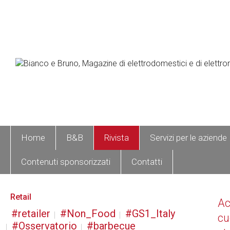
Home
B&B
Rivista
Servizi per le aziende
Contenuti sponsorizzati
Contatti
Retail
A
retailer
Non_Food
GS1_Italy
cu
Osservatorio
barbecue