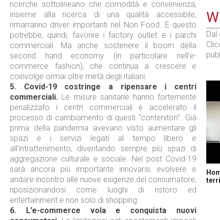
ricerche sottolineano che comodità e convenienza,
WE
insieme alla ricerca di una qualità accessibile,
rimarranno driver importanti nel Non Food. E questo
Dal
potrebbe, quindi, favorire i factory outlet e i parchi
Cli
commerciali. Ma anche sostenere il boom della
pubb
second hand economy (in particolare nell’e-
commerce fashion), che continua a crescere e
coinvolge ormai oltre metà degli italiani.
5.
Covid-19 costringe a ripensare i centri
commerciali.
Le misure sanitarie hanno fortemente
penalizzato i centri commerciali e accelerato il
processo di cambiamento di questi “contenitori”. Già
prima della pandemia avevano visto aumentare gli
spazi e i servizi legati al tempo libero e
all’intrattenimento, diventando sempre più spazi di
aggregazione culturale e sociale. Nel post Covid-19
sarà ancora più importante innovarsi, evolvere e
Home
andare incontro alle nuove esigenze del consumatore,
terr
riposizionandosi come luoghi di ristoro ed
entertainment e non solo di shopping.
6.
L’e-commerce vola e conquista nuovi