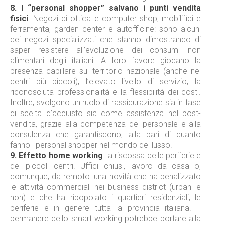
8.
I “personal shopper” salvano i punti vendita
fisici
. Negozi di ottica e computer shop, mobilifici e
ferramenta, garden center e autofficine: sono alcuni
dei negozi specializzati che stanno dimostrando di
saper resistere all’evoluzione dei consumi non
alimentari degli italiani. A loro favore giocano la
presenza capillare sul territorio nazionale (anche nei
centri più piccoli), l’elevato livello di servizio, la
riconosciuta professionalità e la flessibilità dei costi.
Inoltre, svolgono un ruolo di rassicurazione sia in fase
di scelta d’acquisto sia come assistenza nel post-
vendita, grazie alla competenza del personale e alla
consulenza che garantiscono, alla pari di quanto
fanno i personal shopper nel mondo del lusso.
9.
Effetto home working
: la riscossa delle periferie e
dei piccoli centri. Uffici chiusi, lavoro da casa o,
comunque, da remoto: una novità che ha penalizzato
le attività commerciali nei business district (urbani e
non) e che ha ripopolato i quartieri residenziali, le
periferie e in genere tutta la provincia italiana. Il
permanere dello smart working potrebbe portare alla