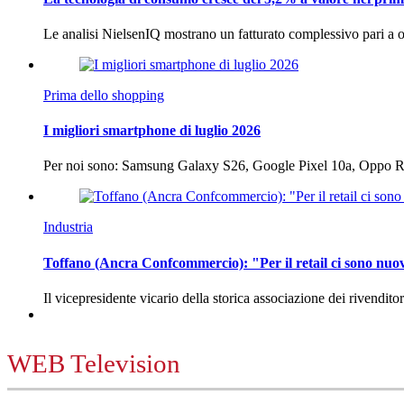
Le analisi NielsenIQ mostrano un fatturato complessivo pari a o
Prima dello shopping
I migliori smartphone di luglio 2026
Per noi sono: Samsung Galaxy S26, Google Pixel 10a, Oppo
Industria
Toffano (Ancra Confcommercio): "Per il retail ci sono nuo
Il vicepresidente vicario della storica associazione dei rivendito
WEB Television