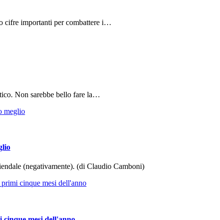
do cifre importanti per combattere i…
tico. Non sarebbe bello fare la…
glio
aziendale (negativamente). (di Claudio Camboni)
i cinque mesi dell'anno