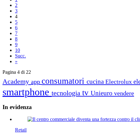
2
3
4
5
6
7
8
9
10
Succ.
»
Pagina 4 di 22
consumatori
Academy
cucina
el
app
Electrolux
smartphone
tv
tecnologia
Unieuro
vendere
In
evidenza
Retail