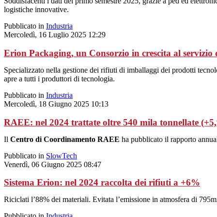
Soddisfacenti i dati del primo semestre 2025, grazie a ped ed elettronic
logistiche innovative.
Pubblicato in
Industria
Mercoledì, 16 Luglio 2025 12:29
Erion Packaging, un Consorzio in crescita al servizio 
Specializzato nella gestione dei rifiuti di imballaggi dei prodotti tecno
apre a tutti i produttori di tecnologia.
Pubblicato in
Industria
Mercoledì, 18 Giugno 2025 10:13
RAEE: nel 2024 trattate oltre 540 mila tonnellate (+
Il
Centro di Coordinamento RAEE
ha pubblicato il rapporto annual
Pubblicato in
SlowTech
Venerdì, 06 Giugno 2025 08:47
Sistema Erion: nel 2024 raccolta dei rifiuti a +6%
Riciclati l’88% dei materiali. Evitata l’emissione in atmosfera di 795
Pubblicato in
Industria