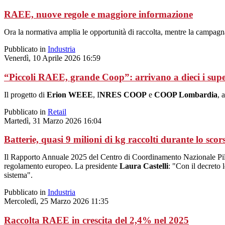
RAEE, nuove regole e maggiore informazione
Ora la normativa amplia le opportunità di raccolta, mentre la campagn
Pubblicato in
Industria
Venerdì, 10 Aprile 2026 16:59
“Piccoli RAEE, grande Coop”: arrivano a dieci i supe
Il progetto di
Erion WEEE
, I
NRES COOP
e
COOP Lombardia
, 
Pubblicato in
Retail
Martedì, 31 Marzo 2026 16:04
Batterie, quasi 9 milioni di kg raccolti durante lo sco
Il Rapporto Annuale 2025 del Centro di Coordinamento Nazionale Pile e 
regolamento europeo. La presidente
Laura Castelli
: "Con il decreto 
sistema".
Pubblicato in
Industria
Mercoledì, 25 Marzo 2026 11:35
Raccolta RAEE in crescita del 2,4% nel 2025