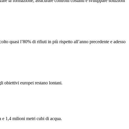
zare la formazione, assicurare controlli costanti e sviluppare soluzioni
olto quasi l’80% di rifiuti in più rispetto all’anno precedente e adesso
i obiettivi europei restano lontani.
 e 1,4 milioni metri cubi di acqua.