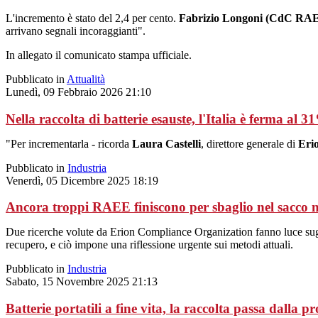
L'incremento è stato del 2,4 per cento.
Fabrizio Longoni (CdC RA
arrivano segnali incoraggianti".
In allegato il comunicato stampa ufficiale.
Pubblicato in
Attualità
Lunedì, 09 Febbraio 2026 21:10
Nella raccolta di batterie esauste, l'Italia è ferma al 3
"Per incrementarla - ricorda
Laura Castelli
, direttore generale di
Eri
Pubblicato in
Industria
Venerdì, 05 Dicembre 2025 18:19
Ancora troppi RAEE finiscono per sbaglio nel sacco n
Due ricerche volute da Erion Compliance Organization fanno luce sugli e
recupero, e ciò impone una riflessione urgente sui metodi attuali.
Pubblicato in
Industria
Sabato, 15 Novembre 2025 21:13
Batterie portatili a fine vita, la raccolta passa dalla p