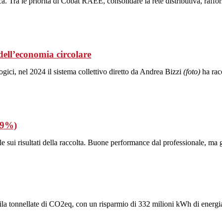
a. Tra le priorità di Cobat RAEE, consolidare la rete distributiva, raffor
dell’economia circolare
logici, nel 2024 il sistema collettivo diretto da Andrea Bizzi
(foto)
ha racc
5,9%)
e sui risultati della raccolta. Buone performance dal professionale, ma gl
mila tonnellate di CO2eq, con un risparmio di 332 milioni kWh di energia