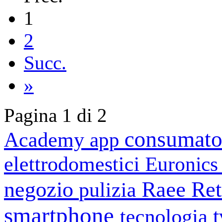
1
2
Succ.
»
Pagina 1 di 2
consumato
Academy
app
elettrodomestici
Euronic
negozio
Raee
Ret
pulizia
smartphone
tecnologia