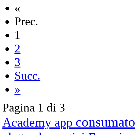
«
Prec.
1
2
3
Succ.
»
Pagina 1 di 3
consumato
Academy
app