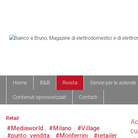
Home
B&B
Rivista
Servizi per le aziende
Contenuti sponsorizzati
Contatti
Retail
A
Mediaworld
Milano
Village
cu
punto_vendita
Monferrini
retailer