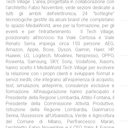
Tech Village. L’area, progettata in collaborazione con
l'architetto Fabio Novembre, vede sezioni dedicate a
tutti gli ambiti dell’elettronica, 24 “botteghe”
tecnologiche gestite da alcuni brand che completano
lo spazio MediaWorld, aree per la formazione, per gli
eventi e per l’intrattenimento. Il Tech Village,
posizionato all’incrocio tra Viale Certosa e Viale
Renato Serra, impiega circa 150 persone. AEG,
Amazon, Apple, Bose, Dyson, Garmin, Haier, HP,
Huawei, LG, Logitech, Moulinex, Nespresso, OPPO,
Rowenta, Samsung, SKY, Sony, Vodafone, Xiaomi,
hanno scelto il MediaWorld Tech Village per evolvere
la relazione con i propri clienti e sviluppare format e
servizi inediti, che integrano all’esperienza di acquisto,
test, simulazioni, anteprime, consulenze esclusive e
formazione. All’inaugurazione hanno partecipato il
Presidente della Regione Lombardia, Attilio Fontana, il
Presidente della Commissione Attività Produttive,
Istruzione della Regione Lombardia, Gianmarco
Senna, l’Assessore all'Urbanistica, Verde e Agricoltura
del Comune di Milano, Pierfrancesco Maran,
l’architetto Fabio Novembre e il CEO Italia & Europe