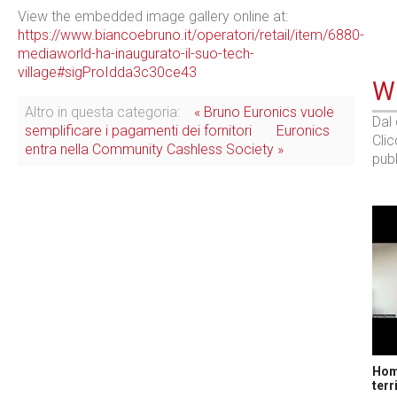
View the embedded image gallery online at:
https://www.biancoebruno.it/operatori/retail/item/6880-
mediaworld-ha-inaugurato-il-suo-tech-
village#sigProIdda3c30ce43
WE
Altro in questa categoria:
« Bruno Euronics vuole
Dal
semplificare i pagamenti dei fornitori
Euronics
Cli
entra nella Community Cashless Society »
pubb
Home
terr