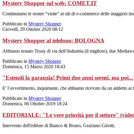
Mystery Shopper sul web: COMET.IT
Continuiamo le nostre "visite" ai siti di e-commerce delle maggiori inse
Pubblicato in
Mystery Shopper
Giovedì, 29 Ottobre 2020 08:12
Mystery Shopper al telefono: BOLOGNA
Abbiamo testato Trony di via dell’Industria (il migliore), due Mediaw
Pubblicato in
Mystery Shopper
Domenica, 15 Marzo 2020 18:43
"Estendi la garanzia! Primi due anni sereni, ma poi...
E' l’avvertimento, inquietante, che abbiamo ricevuto da un addetto ai 
Pubblicato in
Mystery Shopper
Domenica, 06 Ottobre 2019 18:24
EDITORIALE: "Le vere priorità per il settore" (vide
Intervento dell'editore di Bianco & Bruno, Graziano Girotti.