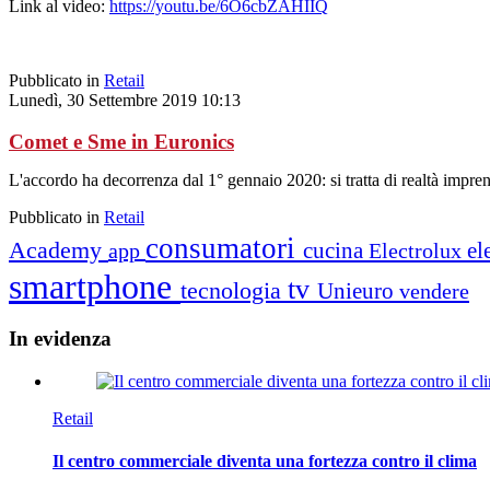
Link al video:
https://youtu.be/6O6cbZAHIIQ
Pubblicato in
Retail
Lunedì, 30 Settembre 2019 10:13
Comet e Sme in Euronics
L'accordo ha decorrenza dal 1° gennaio 2020: si tratta di realtà impre
Pubblicato in
Retail
consumatori
Academy
cucina
el
app
Electrolux
smartphone
tv
tecnologia
Unieuro
vendere
In
evidenza
Retail
Il centro commerciale diventa una fortezza contro il clima