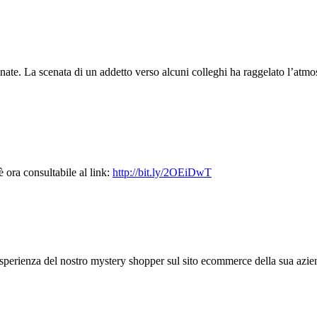
ate. La scenata di un addetto verso alcuni colleghi ha raggelato l’atmos
 ora consultabile al link:
http://bit.ly/2OEiDwT
esperienza del nostro mystery shopper sul sito ecommerce della sua azie