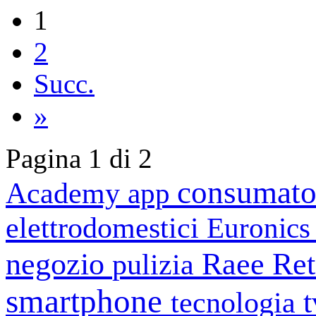
1
2
Succ.
»
Pagina 1 di 2
consumato
Academy
app
elettrodomestici
Euronic
negozio
Raee
Ret
pulizia
smartphone
tecnologia