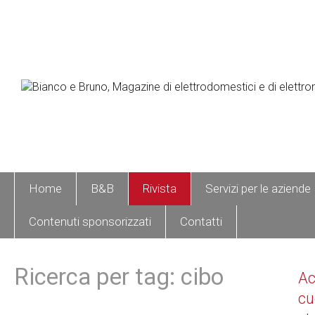
Home
B&B
Rivista
Servizi per le aziende
Contenuti sponsorizzati
Contatti
Ricerca per tag: cibo
A
cu