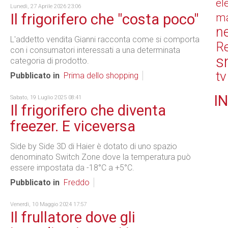
el
Lunedì, 27 Aprile 2026 23:06
Il frigorifero che "costa poco"
ma
n
L'addetto vendita Gianni racconta come si comporta
Re
con i consumatori interessati a una determinata
s
categoria di prodotto.
tv
Pubblicato in
Prima dello shopping
IN
Sabato, 19 Luglio 2025 08:41
Il frigorifero che diventa
freezer. E viceversa
Side by Side 3D di Haier è dotato di uno spazio
denominato Switch Zone dove la temperatura può
essere impostata da -18°C a +5°C.
Pubblicato in
Freddo
Venerdì, 10 Maggio 2024 17:57
Il frullatore dove gli