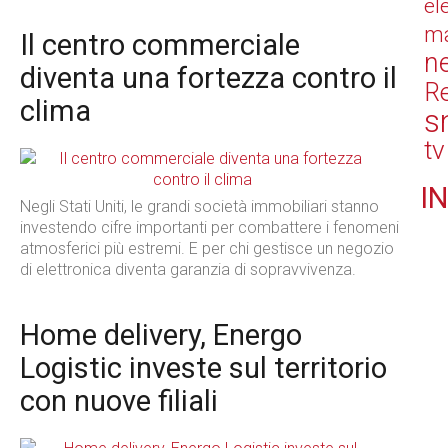
el
ma
Il centro commerciale
n
diventa una fortezza contro il
Re
clima
s
tv
IN
Negli Stati Uniti, le grandi società immobiliari stanno
investendo cifre importanti per combattere i fenomeni
atmosferici più estremi. E per chi gestisce un negozio
di elettronica diventa garanzia di sopravvivenza.
Home delivery, Energo
Logistic investe sul territorio
con nuove filiali