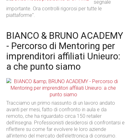
segnale
importante. Ora controlli rigorosi per tutte le
piattaforme".
BIANCO & BRUNO ACADEMY
- Percorso di Mentoring per
imprenditori affiliati Unieuro:
a che punto siamo
Tracciamo un primo riassunto di un lavoro andato
avanti per mesi, fatto di confronto in aula e da
remoto, che ha riguardato circa 150 retailer
dell’insegna. Professionisti desiderosi di confrontarsi e
riflettere su come far evolvere le loro aziende
all’interno del mercato dell’elettronica di consumo.