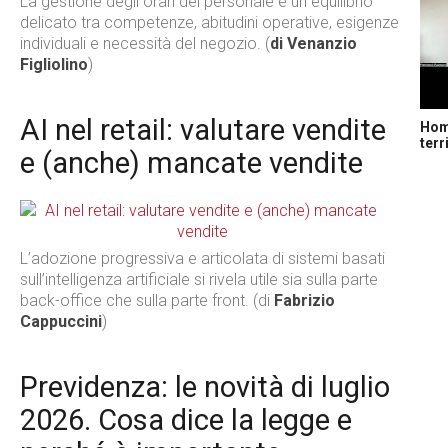
La gestione degli orari del personale è un equilibrio
delicato tra competenze, abitudini operative, esigenze
individuali e necessità del negozio. (
di Venanzio
Figliolino
)
AI nel retail: valutare vendite
Home
terr
e (anche) mancate vendite
L’adozione progressiva e articolata di sistemi basati
sull’intelligenza artificiale si rivela utile sia sulla parte
back-office che sulla parte front. (di
Fabrizio
Cappuccini
)
Previdenza: le novità di luglio
2026. Cosa dice la legge e