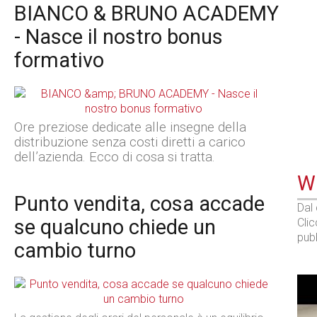
BIANCO & BRUNO ACADEMY
- Nasce il nostro bonus
formativo
Ore preziose dedicate alle insegne della
distribuzione senza costi diretti a carico
dell’azienda. Ecco di cosa si tratta.
WE
Punto vendita, cosa accade
Dal
se qualcuno chiede un
Cli
pubb
cambio turno