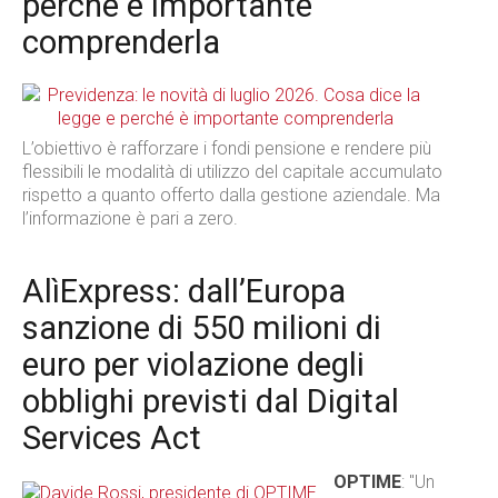
perché è importante
comprenderla
L’obiettivo è rafforzare i fondi pensione e rendere più
flessibili le modalità di utilizzo del capitale accumulato
rispetto a quanto offerto dalla gestione aziendale. Ma
l’informazione è pari a zero.
AlìExpress: dall’Europa
sanzione di 550 milioni di
euro per violazione degli
obblighi previsti dal Digital
Services Act
OPTIME
: "Un