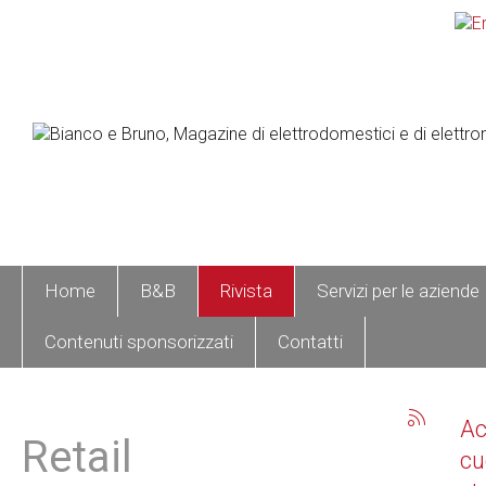
Home
B&B
Rivista
Servizi per le aziende
Contenuti sponsorizzati
Contatti
A
Retail
cu