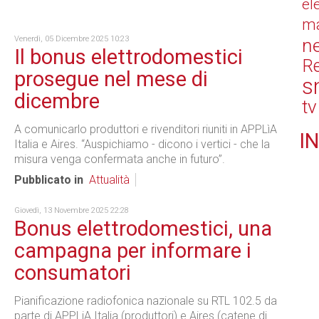
el
ma
Venerdì, 05 Dicembre 2025 10:23
n
Il bonus elettrodomestici
Re
prosegue nel mese di
s
dicembre
tv
A comunicarlo produttori e rivenditori riuniti in APPLìA
IN
Italia e Aires. “Auspichiamo - dicono i vertici - che la
misura venga confermata anche in futuro”.
Pubblicato in
Attualità
Giovedì, 13 Novembre 2025 22:28
Bonus elettrodomestici, una
campagna per informare i
consumatori
Pianificazione radiofonica nazionale su RTL 102.5 da
parte di APPLiA Italia (produttori) e Aires (catene di