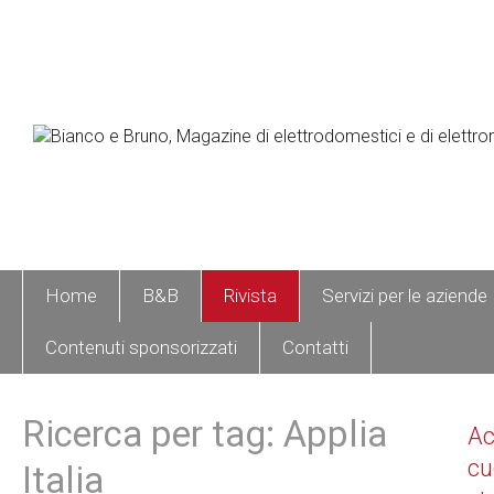
Home
B&B
Rivista
Servizi per le aziende
Contenuti sponsorizzati
Contatti
Ricerca per tag: Applia
A
cu
Italia