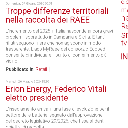
el
Domenica, 07 Giugno 2026 06:31
Troppe differenze territoriali
ma
n
nella raccolta dei RAEE
Re
L’incremento del 2025 in Italia nasconde ancora gravi
s
problemi, soprattutto in Campania e Sicilia. E tanti
tv
rifiuti seguono filiere che non agiscono in modo
trasparente. L’app MyRaee del consorzio Ecoped
IN
consente di individuare il punto di conferimento più
vicino.
Pubblicato in
Retail
Martedì, 26 Maggio 2026 15:20
Erion Energy, Federico Vitali
eletto presidente
L'insediamento arriva in una fase di evoluzione per il
settore delle batterie, segnato dall’approvazione
del decreto legislativo 29/2026, che fissa sfidanti
obiettivi di raccolta.