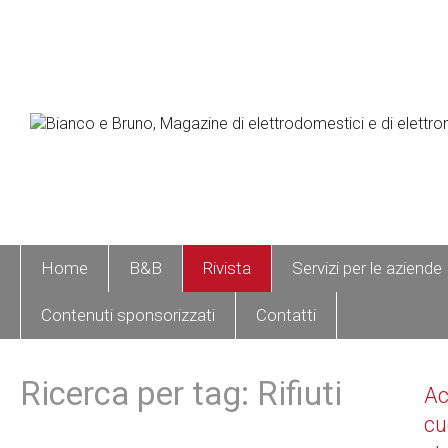
Home
B&B
Rivista
Servizi per le aziende
Contenuti sponsorizzati
Contatti
Ricerca per tag: Rifiuti
A
cu