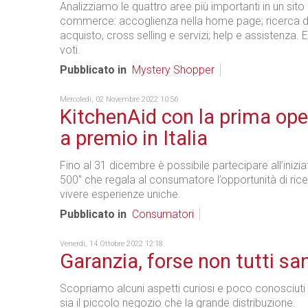
Analizziamo le quattro aree più importanti in un sito 
commerce: accoglienza nella home page; ricerca de
acquisto, cross selling e servizi; help e assistenza. 
voti.
Pubblicato in
Mystery Shopper
Mercoledì, 02 Novembre 2022 10:56
KitchenAid con la prima ope
a premio in Italia
Fino al 31 dicembre è possibile partecipare all’inizia
500" che regala al consumatore l’opportunità di rice
vivere esperienze uniche.
Pubblicato in
Consumatori
Venerdì, 14 Ottobre 2022 12:18
Garanzia, forse non tutti s
Scopriamo alcuni aspetti curiosi e poco conosciuti
sia il piccolo negozio che la grande distribuzione.