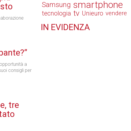
smartphone
Samsung
isto
tv
tecnologia
Unieuro
vendere
llaborazione
IN
EVIDENZA
Retail
pante?”
 opportunità a
uoi consigli per
Il Blog di Nathan (vita da negozio)
e, tre
Tecnologie
tato