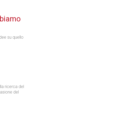
bbiamo
idee su quello
la ricerca del
casione del