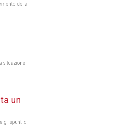
momento della
Industria
a situazione
Prima dello shopping
nta un
Industria
gli spunti di