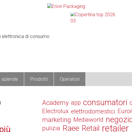
e aziende
Prodotti
Operatori
Mystery Shopper
o
consumatori
Academy
app
Electrolux
elettrodomestici
Euro
negozi
marketing
Mediaworld
retailer
Raee
Retail
più
pulizia