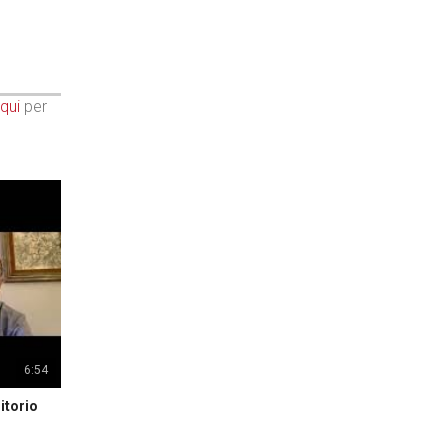
qui
per
6:54
itorio