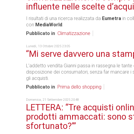
influente nelle scelte d’acqu
I risultati di una ricerca realizzata da
Eumetra
in co
con
MediaWorld
.
Pubblicato in
Climatizzazione
Lunedì, 13 Ottobre 2025 23:05
“Mi serve davvero una stam
L’addetto vendita Gianni passa in rassegna le tante
disposizione dei consumatori, senza far mancare i s
gli acquisti.
Pubblicato in
Prima dello shopping
Domenica, 21 Settembre 2025 20:48
LETTERA: “Tre acquisti onlin
prodotti ammaccati: sono s
sfortunato?’”