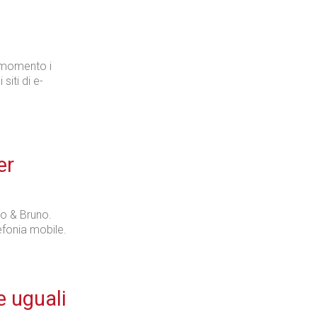
o momento i
siti di e-
er
co & Bruno.
lefonia mobile.
e uguali