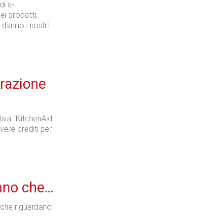
di e-
i prodotti;
E diamo i nostri
razione
tiva "KitchenAid
vere crediti per
anno che…
 che riguardano