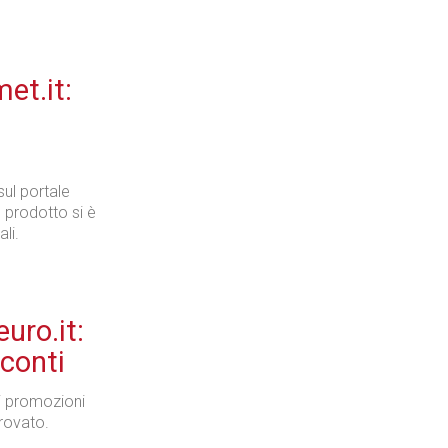
et.it:
sul portale
l prodotto si è
li.
uro.it:
sconti
a di promozioni
provato.