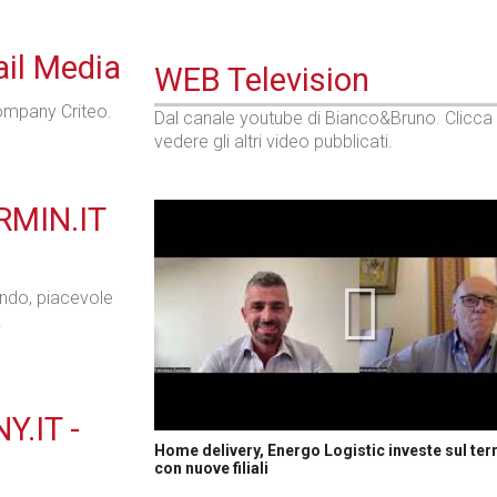
ail Media
WEB Television
ompany Criteo.
Dal canale youtube di Bianco&Bruno. Clicca
vedere gli altri video pubblicati.
RMIN.IT
ondo, piacevole
.
Y.IT -
Home delivery, Energo Logistic investe sul terr
con nuove filiali